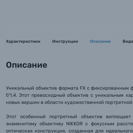
Каталог товаров
Характеристики
Инструкции
Описание
Вид
Цифровые фотоаппараты
Описание
Пленочные фотоаппараты
Фотокамеры моментальной печати
Поя
Поя
Поя
Уникальный объектив формата FX с фиксированным 
f/1,4. Этот превосходный объектив с уникальным х
Мы пос
Мы пос
Мы пос
Видеокамеры
новых вершин в области художественной портретной
Этот особенный портретный объектив воплощает
Объективы для фотоаппаратов
Имя и
Имя и
Имя и
знаменитому объективу NIKKOR с фокусным рассто
оптическая конструкция, созданная для идеальног