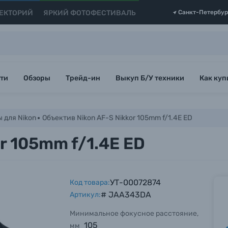
ЕКТОРИЙ
ЯРКИЙ ФОТОФЕСТИВАЛЬ
Санкт-Петербур
ти
Обзоры
Трейд-ин
Выкуп Б/У техники
Как куп
 для Nikon
Объектив Nikon AF-S Nikkor 105mm f/1.4E ED
r 105mm f/1.4E ED
УТ-00072874
Код товара:
# JAA343DA
Артикул:
Минимальное фокусное расстояние,
105
мм