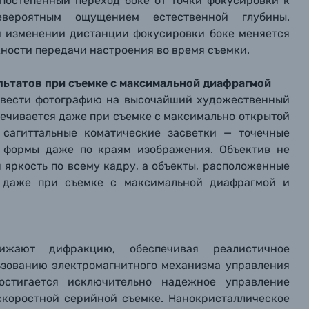
, постепенный переход боке от точки фокусировки к
ографов
вероятным ощущением естественной глубины.
и изменении дистанции фокусировки боке меняется
Отправить вопрос
Отправить вопрос
Отправить вопрос
ности передачи настроения во время съемки.
льтатов при съемке с максимальной диафрагмой
вывести фотографию на высочайший художественный
печивается даже при съемке с максимально открытой
т сагиттальные коматические засветки — точечные
й формы даже по краям изображения. Объектив не
 яркость по всему кадру, а объекты, расположенные
и даже при съемке с максимальной диафрагмой и
ижают дифракцию, обеспечивая реалистичное
ьзованию электромагнитного механизма управления
достигается исключительно надежное управление
скоростной серийной съемке. Нанокристаллическое