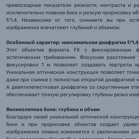
Заказ 
Вспышки для фотоаппаратов
превосходные показатели резкости, контраста и р
Тема 
Тема 
Тема 
исключительно плавное боке и резкую прорисовку о
Оставьте
Аксессуары для фото и видеокамер
f/1,4. Независимо от того, снимаете вы при ес
Вами с 9:
изображения впечатляют глубиной и объемом.
Оптические приборы
Номер
Номер
Номер
Особенный характер: максимальная диафрагма f/1,4
Имя*
Этот объектив формата FX с фиксированным ф
Электроника
эстетическим требованиям. Фокусное расстояние
фокусировки 1 м позволяет создавать портреты 
Ваш в
Ваш в
Ваш в
Номер т
Уникальная оптическая конструкция позволяет точ
Материалы
даже при съемке с полностью открытой диафрагмой 
Нажимая
А девятилепестковая диафрагма со скругленным отв
Осветительное оборудование
обеспечивает точную регулировку глубины резко изо
Фоторамки
Великолепное боке: глубина и объем
Благодаря своей уникальной оптической конструкци
Прик
Прик
Прик
боке и при прорисовке объектов создает удиви
Фотоальбомы
изображения плавно изменяется с увеличением рас
Нажи
Нажи
Нажи