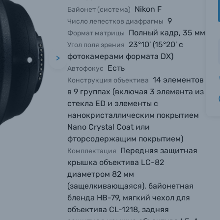
Nikon F
Байонет (система)
9
Число лепестков диафрагмы
Полный кадр, 35 мм
Формат матрицы
23°10' (15°20' с
Угол поля зрения
фотокамерами формата DX)
>
Есть
Автофокус
14 элементов
Конструкция объектива
в 9 группах (включая 3 элемента из
стекла ED и элементы с
нанокристаллическим покрытием
Nano Crystal Coat или
фторсодержащим покрытием)
Передняя защитная
Комплектация
крышка объектива LC-82
диаметром 82 мм
(защелкивающаяся), байонетная
бленда HB-79, мягкий чехол для
объектива CL-1218, задняя