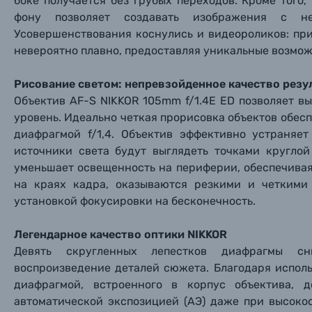
боке получается без грубых переходов. Кроме того
Книги о фотографии, альбомы известных фот
фону позволяет создавать изображения с не
Усовершенствования коснулись и видеороликов: пр
Солнцезащитные очки
невероятно плавно, предоставляя уникальные возмож
Рисование светом: непревзойденное качество резу
Б/У фототехника (Комиссионные товары)
Объектив AF-S NIKKOR 105mm f/1.4E ED позволяет 
уровень. Идеально четкая прорисовка объектов обес
Уценённые товары
диафрагмой f/1,4. Объектив эффективно устраняе
источники света будут выглядеть точками кругло
уменьшает освещенность на периферии, обеспечивая
на краях кадра, оказываются резкими и четким
установкой фокусировки на бесконечность.
Легендарное качество оптики NIKKOR
Девять скругленных лепестков диафрагмы сн
воспроизведение деталей сюжета. Благодаря испол
диафрагмой, встроенного в корпус объектива, 
автоматической экспозицией (АЭ) даже при высоко