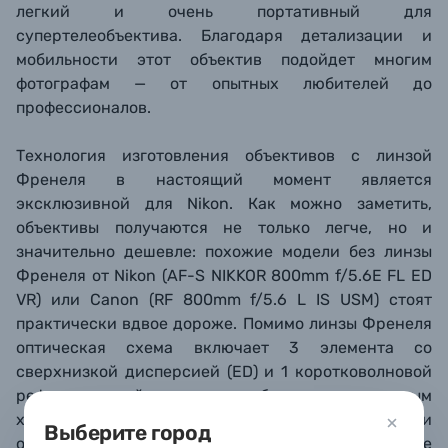
легкий и очень портативный для
супертелеобъектива. Благодаря детализации и
мобильности этот объектив подойдет многим
фотографам — от опытных любителей до
профессионалов.
Технология изготовления объективов с линзой
Френеля в настоящий момент является
эксклюзивной для Nikon. Как можно заметить,
объективы получаются не только легче, но и
значительно дешевле: похожие модели без линзы
Френеля от Nikon (AF-S NIKKOR 800mm f/5.6E FL ED
VR) или Canon (RF 800mm f/5.6 L IS USM) стоят
практически вдвое дороже. Помимо линзы Френеля
оптическая схема включает 3 элемента со
сверхнизкой дисперсией (ED) и 1 коротковолновой
рефракционный элемент, благодаря которым
хроматические аберрации практически
Выберите город
отсутствуют – вы получаете четкое и контрастное