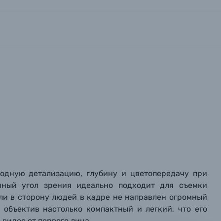
вились вопросы?
вились вопросы?
вились вопросы?
ходную детализацию, глубину и цветопередачу при
тараемся ответить как можно скорее.
тараемся ответить как можно скорее.
тараемся ответить как можно скорее.
нный угол зрения идеально подходит для съемки
ли в сторону людей в кадре не направлен огромный
т объектив настолько компактный и легкий, что его
 Фамилия*
 Фамилия*
 Фамилия*
видео от первого лица.