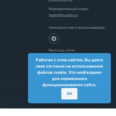
Корпоративный отдел:
market@yarkiy.ru
Напишите нам в мессенджерах:
Мы в соц.сетях
Работая с этим сайтом, Вы даете
свое согласие на использование
файлов cookie. Это необходимо
для нормального
функционирования сайта.
ОК
ботку
Согласие на передачу персональных
нных
данных третьим лицам