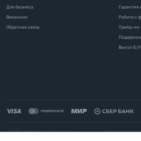
Для бизнеса
Гарантия 
Вакансии
Работа с 
Обратная связь
Трейд-ин
Подарочн
Выкуп Б/У
© 1995-
2026
Яркий фотомаркет
Пользовательск
("Яркий Мир")
соглашение