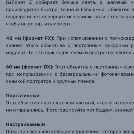
Байонет Z собирает больше света, а шаговый м
Нажи
Нажи
Нажи
производится быстро, точно и бесшумно. Объектив п
Книги о фотографии, альбомы известных фот
поддерживает невероятные возможности автофокуси
чтобы не испортить момент.
Солнцезащитные очки
40 мм (формат FX):
При использовании с полнокад
зрения этого объектива с постоянным фокусным р
Б/У фототехника (Комиссионные товары)
моделях. То, что нужно для съемки портретов, влогов 
Уценённые товары
60 мм (формат DX):
Этот объектив с постоянным фок
при использовании с беззеркальными фотокамерам
съемкой портретов и крупных планов.
Портативный
Этот объектив настолько компактный, что легко помес
ни отправились. Фотографируйте «от бедра», снимайте
Настраиваемый
Объектив оснащен кольцом управления, которое пово