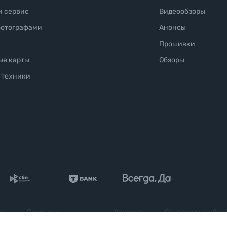
и сервис
Видеообзоры
фотографами
Анонсы
Прошивки
ые карты
Обзоры
 техники
ое
Политика
Условия
Согласие на обра
конфиденциальности
продажи
персональных да