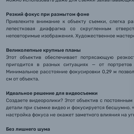
Заказ 
Вспышки для фотоаппаратов
Резкий фокус при размытом фоне
Тема 
Тема 
Тема 
Привлеките внимание к объекту съемки, слегка ра
Оставьте
Аксессуары для фото и видеокамер
лепестковая диафрагма со скругленным отверс
Вами с 9:
неповторимые изображения. Художественное мастерс
Оптические приборы
Номер
Номер
Номер
Великолепные крупные планы
Имя*
Этот объектив обеспечивает потрясающую резкос
Электроника
пригодится в разных ситуациях — от портретов
Минимальное расстояние фокусировки 0,29 м позвол
Ваш в
Ваш в
Ваш в
Номер т
Материалы
см от объекта.
Нажимая
Идеальное решение для видеосъемки
Осветительное оборудование
Создаете видеоролики? Этот объектив с постоянны
детали при съемке видео и фокусируется бесшумно. 
Фоторамки
настройка фокуса не окажет заметного влияния на уг
Прик
Прик
Прик
Без лишнего шума
Фотоальбомы