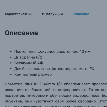
Характеристики
Инструкции
Описание
Описание
Каталог товаров
Цифровые фотоаппараты
Постоянное фокусное расстояние 40 мм
Диафрагма F/2
Пленочные фотоаппараты
Бесшумный АФ
Для беззеркальных фотокамер формата FX
Фотокамеры моментальной печати
Компактный размер
Поя
Поя
Поя
Объектив NIKKOR Z 40mm f/2 обеспечивает превос
Мы пос
Мы пос
Мы пос
Видеокамеры
создании изображений и видеороликов. Естестве
портретов, интервью и обучающих видеороликов. Ес
объектив, они чувствуют себя более свободно. Это
Объективы для фотоаппаратов
Имя и
Имя и
Имя и
можно использовать даже для съемки захватывающих 