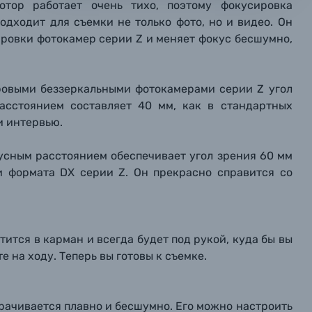
отор работает очень тихо, поэтому фокусировка
мая кнопку «
мая кнопку «
мая кнопку «
Отправить вопрос
Отправить вопрос
Отправить вопрос
» я даю: Согласие на
» я даю: Согласие на
» я даю: Согласие на
обработку персональны
обработку персональны
обработку персональны
одходит для съемки не только фото, но и видео. Он
ографов
ровки фотокамер серии Z и меняет фокус бесшумно,
Отправить вопрос
Отправить вопрос
Отправить вопрос
ровыми беззеркальными фотокамерами серии Z угол
асстоянием составляет 40 мм, как в стандартных
и интервью.
усным расстоянием обеспечивает угол зрения 60 мм
и формата DX серии Z. Он прекрасно справится со
тится в карман и всегда будет под рукой, куда бы вы
 на ходу. Теперь вы готовы к съемке.
рачивается плавно и бесшумно. Его можно настроить