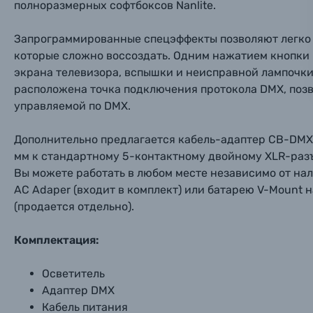
полноразмерных софтбоксов Nanlite.
Нажимая
Осветительное оборудование
Запрограммированные спецэффекты позволяют легко
Фоторамки
которые сложно воссоздать. Одним нажатием кнопки
экрана телевизора, вспышки и неисправной лампочки
Прик
Прик
Прик
расположена точка подключения протокола DMX, позв
Фотоальбомы
управляемой по DMX.
Нажи
Нажи
Нажи
Книги о фотографии, альбомы известных фот
Дополнительно предлагается кабель-адаптер CB-DMX-
мм к стандартному 5-контактному двойному XLR-разъ
Вы можете работать в любом месте независимо от на
Солнцезащитные очки
AC Adaper (входит в комплект) или батарею V-Mount н
(продается отдельно).
Б/У фототехника (Комиссионные товары)
Комплектация:
Уценённые товары
Осветитель
Адаптер DMX
Кабель питания