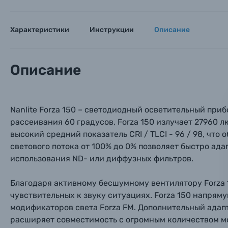
Фотокамеры моментальной печати
Поя
Поя
Поя
Характеристики
Инструкции
Описание
Мы пос
Мы пос
Мы пос
Видеокамеры
Объективы для фотоаппаратов
Описание
Имя и
Имя и
Имя и
Заказ 
Вспышки для фотоаппаратов
Тема 
Тема 
Тема 
Nanlite Forza 150 – светодиодный осветительный при
Оставьте
рассеивания 60 градусов, Forza 150 излучает 27960 л
Аксессуары для фото и видеокамер
Вами с 9:
высокий средний показатель CRI / TLCI - 96 / 98, чт
светового потока от 100% до 0% позволяет быстро ада
Оптические приборы
Номер
Номер
Номер
использования ND- или диффузных фильтров.
Имя*
Электроника
Благодаря активному бесшумному вентилятору Forza 
чувствительных к звуку ситуациях. Forza 150 напрям
Ваш в
Ваш в
Ваш в
Номер т
модификаторов света Forza FM. Дополнительный адап
Материалы
расширяет совместимость с огромным количеством м