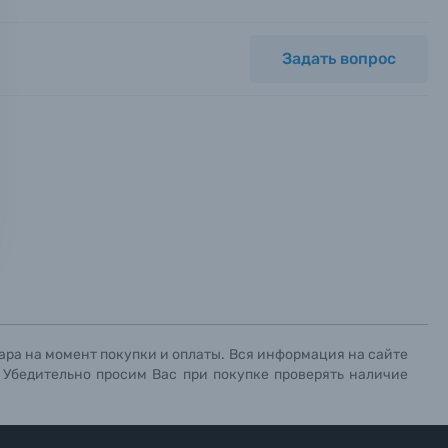
Задать вопрос
ных.
х данных.
х данных.
х данных.
ара на момент покупки и оплаты. Вся информация на сайте
. Убедительно просим Вас при покупке проверять наличие