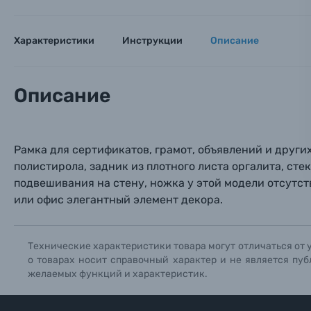
Имя*
Электроника
Характеристики
Инструкции
Описание
Ваш в
Ваш в
Ваш в
Номер т
Материалы
Описание
Нажимая
Осветительное оборудование
Фоторамки
Рамка для сертификатов, грамот, объявлений и других 
полистирола, задник из плотного листа оргалита, ст
Прик
Прик
Прик
Фотоальбомы
подвешивания на стену, ножка у этой модели отсутст
или офис элегантный элемент декора.
Нажи
Нажи
Нажи
Книги о фотографии, альбомы известных фот
Технические характеристики товара могут отличаться от 
Солнцезащитные очки
о товарах носит справочный характер и не является пуб
желаемых функций и характеристик.
Б/У фототехника (Комиссионные товары)