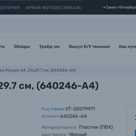
ЕКТОРИЙ
ЯРКИЙ ФОТОФЕСТИВАЛЬ
Санкт-Петербур
ти
Обзоры
Трейд-ин
Выкуп Б/У техники
Как куп
а Мирам A4, 21х29.7 см, (640246-A4)
9.7 см, (640246-A4)
УТ-00079971
Код товара:
640246-A4
Артикул:
Пластик (ПВХ)
Материал багета
Чёрный
Цвет багета