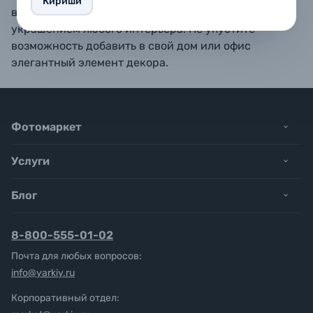
Кириши
вашими любимыми фотографиями станут отличным
украшением любого интерьера. Не упустите
возможность добавить в свой дом или офис
элегантный элемент декора.
Фотомаркет
Услуги
Блог
8-800-555-01-02
Почта для любых вопросов:
info@yarkiy.ru
Корпоративный отдел: