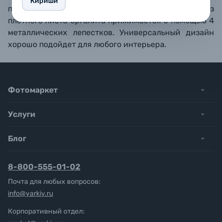
Кириши
предусмотрено настенное крепление. Задник из
плотного листа оргалита прижимается с помощью 4
металлических лепестков. Универсальный дизайн
хорошо подойдет для любого интерьера.
Фотомаркет
Услуги
Блог
8-800-555-01-02
Почта для любых вопросов:
info@yarkiy.ru
Корпоративный отдел: