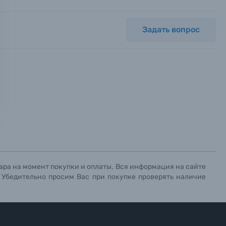
Задать вопрос
ных.
х данных.
х данных.
х данных.
ара на момент покупки и оплаты. Вся информация на сайте
. Убедительно просим Вас при покупке проверять наличие