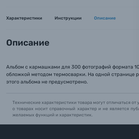
Электроника
Ваш в
Ваш в
Ваш в
Характеристики
Инструкции
Описание
Номер т
Материалы
Нажимая
Описание
Осветительное оборудование
Фоторамки
Альбом с кармашками
для 300 фотографий формата 10
Прик
Прик
Прик
обложкой методом
термосварки. На
одной
странице 
Фотоальбомы
этого альбома не предусмотрено.
Нажи
Нажи
Нажи
Книги о фотографии, альбомы известных фот
Технические характеристики товара могут отличаться от 
о товарах носит справочный характер и не является пуб
Солнцезащитные очки
желаемых функций и характеристик.
Б/У фототехника (Комиссионные товары)