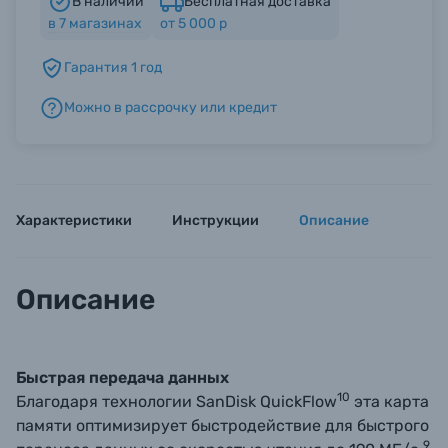
В наличии
Бесплатная доставка
в
7
магазинах
от 5 000 р
Б/У фототехника (Комиссионные товары)
Гарантия 1 год
Можно в рассрочку или кредит
Уценённые товары
Характеристики
Инструкции
Описание
Описание
Быстрая передача данных
10
Благодаря технологии SanDisk QuickFlow
эта карта
памяти оптимизирует быстродействие для быстрого
9