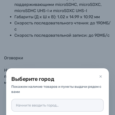
поддерживающими microSDHC, microSDXC,
microSDHC UHS-I и microSDXC UHS-I
Габариты (Д х Ш х В): 1.02 x 14.99 x 10.92 мм
Скорость последовательного чтения: до 190МБ/
с
Скорость последовательной записи: до 90МБ/с
Оговорки
Не все устройства поддерживают формат карт
памяти microSDXC. Дополнительную информацию
Выберите город
можно получить у производителя устройства.
Покажем наличие товаров и пункты выдачи рядом с
вами
1 ГБ = 1 000 000 000 байт. Фактически
пользователю доступен меньший объем
памяти.
Требуется совместимое устройство.