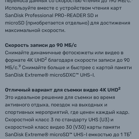
переноса данных со скоростью чтения до 190 МБ/с.
Используйте вместе с устройством чтения карт
SanDisk Professional PRO-READER SD и
microSD (приобретается отдельно) для достижения
максимальной скорости.
Скорость записи до 90 МБ/с
Снимайте динамичные фотосюжеты или видео в
2
формате 4K UHD
благодаря скорости записи до 90
9
МБ/с.
Снимайте больше и быстрее с картой памяти
SanDisk Extreme® microSDXC™ UHS-I.
2
Отличный вариант для съемки видео 4K UHD
Это идеальное решение для съемки во время
активного отдыха, поездок на выходных и
спортивных мероприятий, где ценен каждый кадр.
Скоростной класс 3 по стандарту UHS (U3) и
скоростной класс видео 30 (V30) карты памяти
1
SanDisk Extreme® microSD™ UHS-I емкостью до 1 ТБ