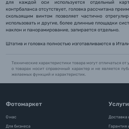
для каждой оси используется отдельный карт
Нажи
Нажи
Нажи
контрбаланса отсутствует, головка рассчитана преи
Книги о фотографии, альбомы известных фот
скользящим винтом позволяет частично отрегули
использовать и другие, более длинные площадки систе
наклон и панорамирование, запирается отдельно.
Солнцезащитные очки
Штатив и головка полностью изготавливаются в Итали
Б/У фототехника (Комиссионные товары)
Технические характеристики товара могут отличаться от 
Уценённые товары
о товарах носит справочный характер и не является пуб
желаемых функций и характеристик.
Фотомаркет
Услуги
О нас
Доставка 
Для бизнеса
Гарантия 