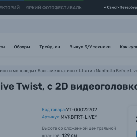
ЕКТОРИЙ
ЯРКИЙ ФОТОФЕСТИВАЛЬ
Санкт-Петербур
ти
Обзоры
Трейд-ин
Выкуп Б/У техники
Как куп
ивы и моноподы
Большие штативы
Штатив Manfrotto Befree Liv
ive Twist, с 2D видеоголов
УТ-00022702
Код товара:
MVKBFRT-LIVE*
Артикул:
Высота со сложенной центральной
129 см
штангой