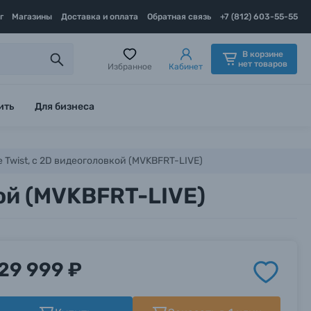
г
Магазины
Доставка и оплата
Обратная связь
+7 (812) 603-55-55
В корзине
нет товаров
Избранное
Кабинет
ить
Для бизнеса
e Twist, с 2D видеоголовкой (MVKBFRT-LIVE)
кой (MVKBFRT-LIVE)
29 999 ₽