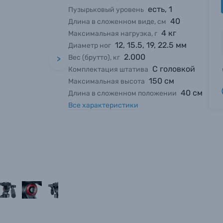
есть, 1
Пузырьковый уровень
40
Длина в сложенном виде, см
4 кг
Максимальная нагрузка, г
12, 15.5, 19, 22.5 мм
Диаметр ног
2.000
Вес (брутто), кг
>
С головкой
Комплектация штатива
150 см
Максимальная высота
40 см
Длина в сложенном положении
Все характеристики
вились вопросы?
вились вопросы?
вились вопросы?
тараемся ответить как можно скорее.
тараемся ответить как можно скорее.
тараемся ответить как можно скорее.