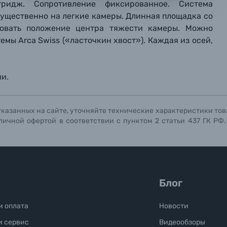
ридж. Сопротивление фиксированное. Система
мая кнопку «
мая кнопку «
мая кнопку «
Отправить вопрос
Отправить вопрос
Отправить вопрос
» я даю: Согласие на
» я даю: Согласие на
» я даю: Согласие на
обработку персональны
обработку персональны
обработку персональны
мущественно на легкие камеры. Длинная площадка со
ографов
ровать положение центра тяжести камеры. Можно
мы Arca Swiss («ласточкин хвост»). Каждая из осей,
Отправить вопрос
Отправить вопрос
Отправить вопрос
и.
указанных на сайте, уточняйте технические характеристики тов
личной офертой в соответствии с пунктом 2 статьи 437 ГК РФ
Блог
и оплата
Новости
и сервис
Видеообзоры