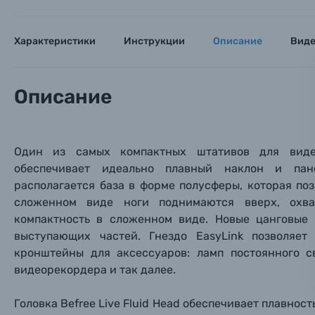
Имя и
Имя и
Имя и
Заказ 
Вспышки для фотоаппаратов
Характеристики
Инструкции
Описание
Вид
Тема 
Тема 
Тема 
Оставьте
Аксессуары для фото и видеокамер
Вами с 9:
Описание
Оптические приборы
Номер
Номер
Номер
Имя*
Один из самых компактных штативов для виде
Электроника
обеспечивает идеально плавный наклон и пан
Ваш в
Ваш в
Ваш в
Номер т
располагается база в форме полусферы, которая по
Материалы
сложенном виде ноги поднимаются вверх, охва
компактность в сложенном виде. Новые цанговые
Нажимая
Осветительное оборудование
выступающих частей. Гнездо EasyLink позволяет
кронштейны для аксессуаров: ламп постоянного с
видеорекордера и так далее.
Фоторамки
Головка Befree Live Fluid Head обеспечивает плавно
Прик
Прик
Прик
Фотоальбомы