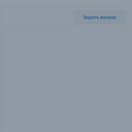
Задать вопрос
мся с
ных.