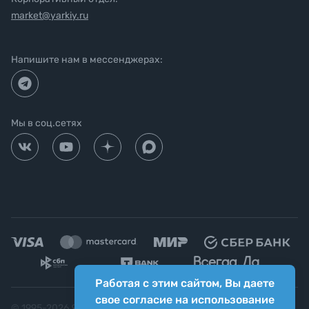
market@yarkiy.ru
Напишите нам в мессенджерах:
Мы в соц.сетях
Работая с этим сайтом, Вы даете
свое согласие на использование
© 1995-
2026
Яркий фотомаркет ("Яркий Мир")