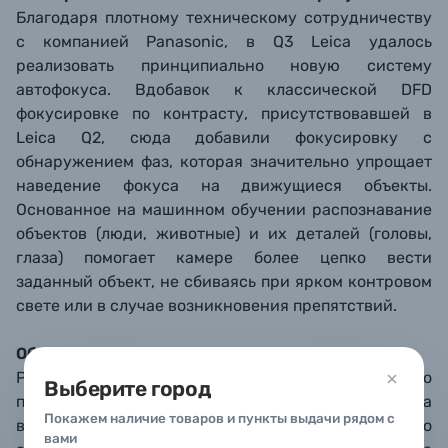
Благодаря плотному техническому сотрудничеству
с компанией Panasonic, в Q3 Leica удалось
реализовать принципиально новую систему
автофокуса. Вдобавок к классической DFD
фокусировке по контрасту, присутствовавшей в
Leica Q2, сюда добавили фокусировку с
обнаружением фаз, которая значительно упрощает
наведение фокуса на движущиеся объекты.
Основанное на машинном обучении распознавание
объектов (люди, животные) и их деталей (головы,
глаза) помогает камере более цепко вести
заданный объект, не сбиваясь при ярком контровом
свете или в случае возникновения препятствий.
Обновленные дисплей и видоискатель
Разрешение заднего дисплея камеры повышено
Выберите город
почти в 2 раза: с 1.04 до 1.84 млн. точек, а
Покажем наличие товаров и пункты выдачи рядом с
видоискателя – с 3.7 до 5.76 млн. точек. Это
вами