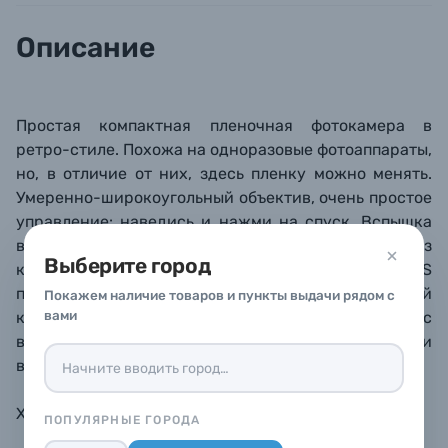
Описание
Б/У фототехника (Комиссионные товары)
Уценённые товары
Простая компактная пленочная фотокамера в
ретро-стиле. Похожа на одноразовые фотоаппараты,
но, в отличие от них, здесь пленку можно менять.
Умеренно-широкоугольный объектив, очень простое
управление: наведись и нажми на спуск. Вспышка
включается и отключается вручную (выезжает из
Выберите город
корпуса), перемотка также ручная. Корпус из ABS
пластика, передняя панель отделана искусственной
Покажем наличие товаров и пункты выдачи рядом с
вами
кожей. Рекомендуется использовать пленку с
высокой светочувствительностью (min. ISO 200 и
выше).
Характеристики
ПОПУЛЯРНЫЕ ГОРОДА