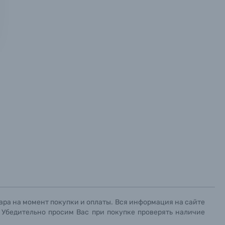
х данных.
х данных.
х данных.
ара на момент покупки и оплаты. Вся информация на сайте
. Убедительно просим Вас при покупке проверять наличие