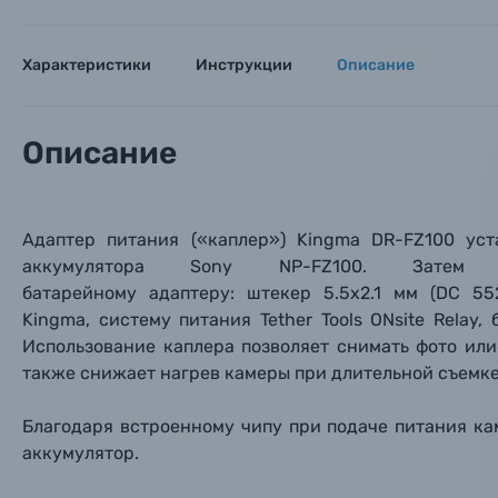
Мы пос
Мы пос
Мы пос
Видеокамеры
Характеристики
Инструкции
Описание
Объективы для фотоаппаратов
Имя и
Имя и
Имя и
Описание
Заказ 
Вспышки для фотоаппаратов
Тема 
Тема 
Тема 
Оставьте
Аксессуары для фото и видеокамер
Вами с 9:
Адаптер питания («каплер») Kingma DR-FZ100 ус
аккумулятора Sony NP-FZ100. Зате
Оптические приборы
Номер
Номер
Номер
батарейному адаптеру: штекер 5.5х2.1 мм (DC 55
Имя*
Kingma,
систему питания Tether Tools ONsite Relay,
Электроника
Использование каплера позволяет снимать фото или
также снижает нагрев камеры при длительной съемке
Ваш в
Ваш в
Ваш в
Номер т
Материалы
Благодаря встроенному чипу при подаче питания к
аккумулятор.
Нажимая
Осветительное оборудование