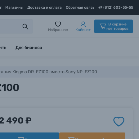
г
Магазины
Доставка и оплата
Обратная связь
+7 (812) 603-55-55
В корзине
нет товаров
Избранное
Кабинет
ить
Для бизнеса
тания Kingma DR-FZ100 вместо Sony NP-FZ100
Z100
2 490 ₽