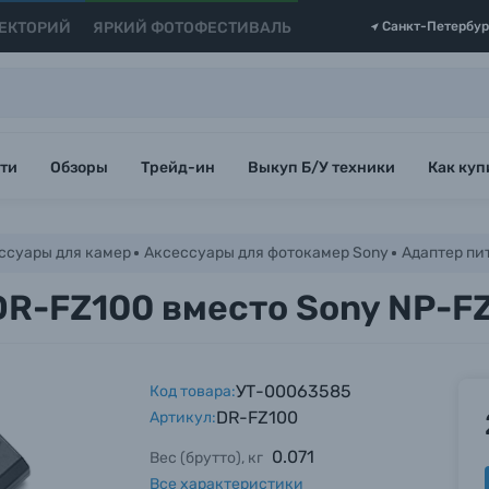
ЕКТОРИЙ
ЯРКИЙ ФОТОФЕСТИВАЛЬ
Санкт-Петербур
ти
Обзоры
Трейд-ин
Выкуп Б/У техники
Как куп
ссуары для камер
Аксессуары для фотокамер Sony
Адаптер пи
DR-FZ100 вместо Sony NP-F
УТ-00063585
Код товара:
DR-FZ100
Артикул:
0.071
Вес (брутто), кг
Все характеристики