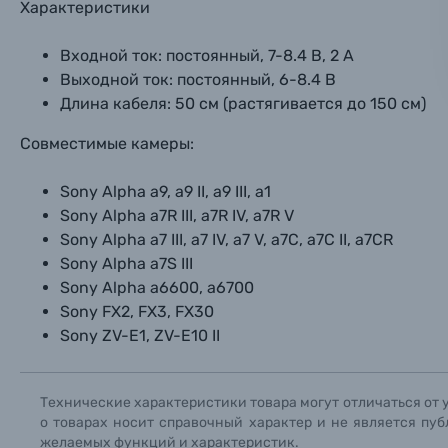
Характеристики
Фоторамки
Входной ток: постоянный, 7-8.4 В, 2 А
Прик
Прик
Прик
Выходной ток:
постоянный,
6-8.4 В
Фотоальбомы
Длина кабеля: 50 см (растягивается до 150 см)
Нажи
Нажи
Нажи
Совместимые камеры:
Книги о фотографии, альбомы известных фот
Sony Alpha a9, a9 II, a9 III, a1
Солнцезащитные очки
Sony Alpha a7R III, a7R IV, a7R V
Sony Alpha a7 III, a7 IV, a7 V, a7C, a7C II, a7CR
Б/У фототехника (Комиссионные товары)
Sony Alpha a7S III
Sony Alpha a6600, a6700
Sony FX2, FX3, FX30
Уценённые товары
Sony ZV-E1, ZV-E10 II
Технические характеристики товара могут отличаться от 
о товарах носит справочный характер и не является пуб
желаемых функций и характеристик.