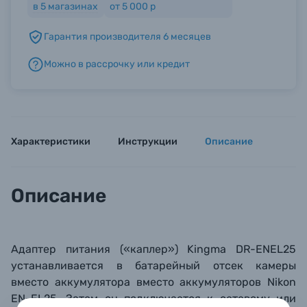
в
5
магазинах
от 5 000 р
Гарантия производителя 6 месяцев
Б/У фототехника (Комиссионные товары)
Можно в рассрочку или кредит
Уценённые товары
Характеристики
Инструкции
Описание
Описание
Адаптер питания («каплер») Kingma DR-ENEL25
устанавливается в батарейный отсек камеры
вместо аккумулятора вместо аккумуляторов Nikon
EN-EL25. Затем он подключается к сетевому
или