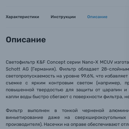
Заказ 
Вспышки для фотоаппаратов
Тема 
Тема 
Тема 
Оставьте
Характеристики
Инструкции
Описание
Аксессуары для фото и видеокамер
Вами с 9:
Оптические приборы
Номер
Номер
Номер
Описание
Имя*
Электроника
Ваш в
Ваш в
Ваш в
Светофильтр
K&F Concept серии
Nano-X
MCUV
изгот
Номер т
Материалы
Schott AG (Германия
). Фильтр обладает 28-слойны
светопропускаемость на уровне 99.6%, что избавляе
Нажимая
съемке с ярким контровым светом (например, п
Осветительное оборудование
повышенной твердостью для защиты от царапин и 
капли воды быстро сбегают с поверхности фильтра, не
Фоторамки
Фильтр выполнен в тонкой черненой алюмини
Прик
Прик
Прик
Фотоальбомы
виньетирование даже на сверхширокоугольных
производителя). Насечки на оправе обеспечивают отл
Нажи
Нажи
Нажи