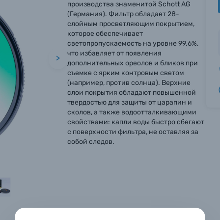
производства знаменитой Schott AG
(Германия). Фильтр обладает 28-
слойным просветляющим покрытием,
которое обеспечивает
светопропускаемость на уровне 99.6%,
что избавляет от появления
>
дополнительных ореолов и бликов при
съемке с ярким контровым светом
(например, против солнца). Верхние
слои покрытия обладают повышенной
твердостью для защиты от царапин и
сколов, а также водоотталкивающими
свойствами: капли воды быстро сбегают
с поверхности фильтра, не оставляя за
вились вопросы?
вились вопросы?
вились вопросы?
собой следов.
тараемся ответить как можно скорее.
тараемся ответить как можно скорее.
тараемся ответить как можно скорее.
 Фамилия*
 Фамилия*
 Фамилия*