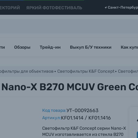
ЕКТОРИЙ
ЯРКИЙ ФОТОФЕСТИВАЛЬ
Санкт-Петербур
ти
Обзоры
Трейд-ин
Выкуп Б/У техники
Как куп
офильтры для объективов
Светофильтры K&F Concept
Светофил
Nano-X B270 MCUV Green Co
УТ-00092663
Код товара:
KF01.1414 / KF01.1416
Артикул:
Светофильтр K&F Concept серии Nano-X
MCUV изготавливается из стекла B270