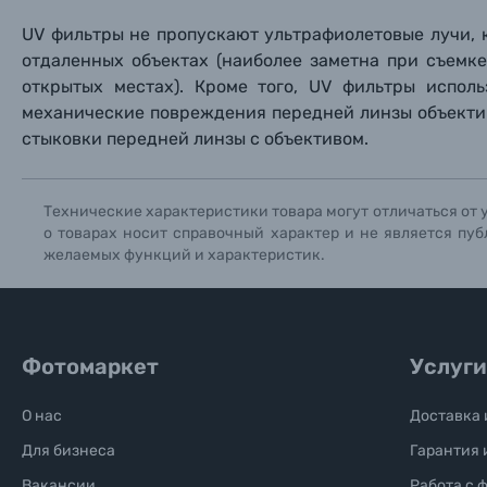
Книги о фотографии, альбомы известных фот
UV фильтры не пропускают ультрафиолетовые лучи,
отдаленных объектах (наиболее заметна при съемке
Солнцезащитные очки
открытых местах). Кроме того, UV фильтры испол
механические повреждения передней линзы объектив
Б/У фототехника (Комиссионные товары)
стыковки передней линзы с объективом.
Уценённые товары
Технические характеристики товара могут отличаться от 
о товарах носит справочный характер и не является пуб
желаемых функций и характеристик.
Фотомаркет
Услуги
О нас
Доставка 
Для бизнеса
Гарантия 
Вакансии
Работа с 