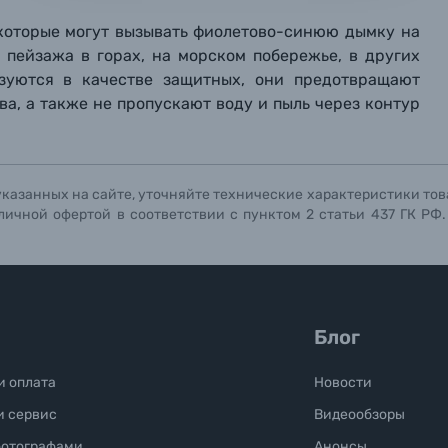
ографов
 которые могут вызывать фиолетово-синюю дымку на
 пейзажа в горах, на морском побережье, в других
Отправить вопрос
Отправить вопрос
Отправить вопрос
ьзуются в качестве защитных, они предотвращают
а, а также не пропускают воду и пыль через контур
указанных на сайте, уточняйте технические характеристики тов
личной офертой в соответствии с пунктом 2 статьи 437 ГК РФ
Блог
и оплата
Новости
и сервис
Видеообзоры
фотографами
Анонсы