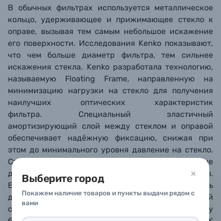
В обычных фильтрах используется металлическое
кольцо, удерживающее и прижимающее стекло к
оправе, вызывая тем самым небольшое искажение
его поверхности. Исследования Kenko показывают,
что чем больше диаметр фильтра, тем сильнее
искажения стекла. Kenko разработала технологию,
называемую Floating Frame, направленную на
минимизацию нагрузки на стекло для получения
наилучших оптических характеристик
фильтра. Специальный эластичный
амортизирующий слой между стеклом и оправой
обеспечивает надёжную фиксацию, снижая при
этом до минимального уровня давление на стекло.
Стеклянный элемент остается плоским, не
деформируется и не прокручивается внутри рамы.
Выберите город
Вкупе с использованием других технологий удалось
Покажем наличие товаров и пункты выдачи рядом с
достичь сенсационных результатов в разрешающей
вами
способности новых фильтров, что даёт фотографу
большие преимущества, особенно при съёмке в 4K