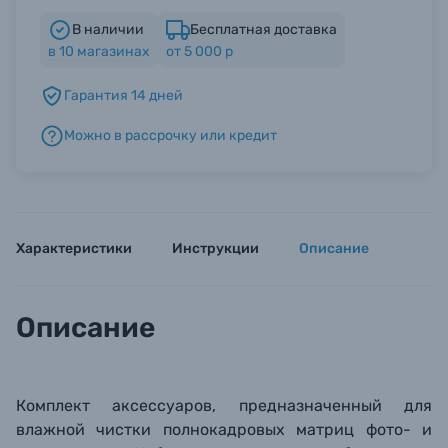
В наличии
Бесплатная доставка
в
10
магазинах
от 5 000 р
Б/У фототехника (Комиссионные товары)
Гарантия 14 дней
Уценённые товары
Можно в рассрочку или кредит
Характеристики
Инструкции
Описание
Описание
Комплект аксессуаров, предназначенный для
влажной чистки полнокадровых матриц фото- и