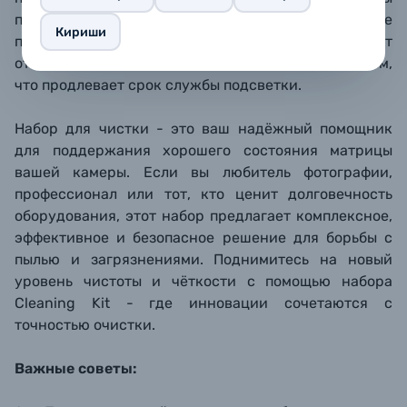
пыли на поверхности сенсора, поэтому вы не
Кириши
пропустите их во время чистки. Подсветка работает
от батарейки CR2032 с низким энергопотреблением,
что продлевает срок службы подсветки.
Набор для чистки - это ваш надёжный помощник
для поддержания хорошего состояния матрицы
вашей камеры. Если вы любитель фотографии,
профессионал или тот, кто ценит долговечность
оборудования, этот набор предлагает комплексное,
эффективное и безопасное решение для борьбы с
пылью и загрязнениями. Поднимитесь на новый
уровень чистоты и чёткости с помощью набора
Cleaning Kit - где инновации сочетаются с
точностью очистки.
Важные советы: