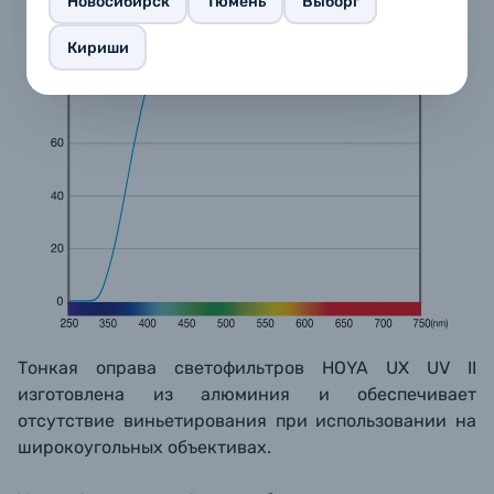
Новосибирск
Тюмень
Выборг
Кириши
Тонкая оправа светофильтров HOYA UX UV II
изготовлена из алюминия и обеспечивает
отсутствие виньетирования при использовании на
широкоугольных объективах.