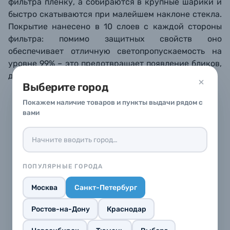
фильтра пленку, а собираются в к
рупные шарики и
быстро скатываются при малейшем наклоне стекла.
Покрытие нанесено в 10 слоев с каждой стороны
фильтра: помимо
защитных свойств оно
обеспечивает отличную светопропускаемость
на
уровне 99% – это предотвращает появление
б
ликов,
двоения
и тому подобных артефактов.
Выберите город
Покажем наличие товаров и пункты выдачи рядом с
вами
ПОПУЛЯРНЫЕ ГОРОДА
Москва
Санкт-Петербург
Ростов-на-Дону
Краснодар