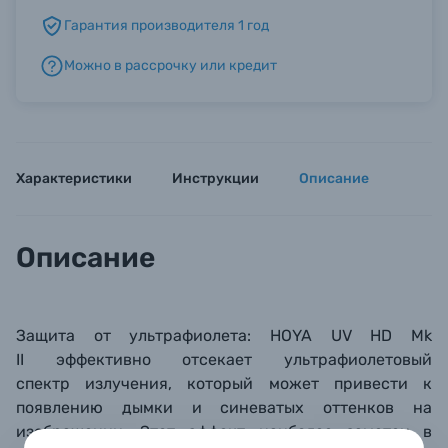
Гарантия производителя 1 год
Б/У фототехника (Комиссионные товары)
Можно в рассрочку или кредит
Уценённые товары
Характеристики
Инструкции
Описание
Описание
Защита от ультрафиолета: HOYA
UV
HD Mk
II
эффективно отсекает ультрафиолетовый
спектр излучения, который может привести к
появлению дымки и синеватых оттенков на
изображении. Этот эффект наиболее заметен в