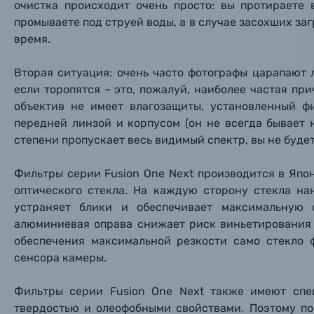
очистка происходит очень просто: вы протираете
Материалы
промываете под струей воды, а в случае засохших з
время.
Нажимая
Осветительное оборудование
Вторая ситуация: очень часто фотографы царапают 
Фоторамки
если торопятся – это, пожалуй, наиболее частая пр
объектив не имеет влагозащиты, установленный ф
Прик
Прик
Прик
передней линзой и корпусом (он не всегда бывает 
Фотоальбомы
степени пропускает весь видимый спектр, вы не буд
Нажи
Нажи
Нажи
Книги о фотографии, альбомы известных фот
Фильтры серии Fusion One Next производится в Япо
оптического стекла.
На каждую сторону стекла нан
устраняет блики и обеспечивает максимальную с
Солнцезащитные очки
алюминиевая оправа снижает риск виньетирования 
обеспечения максимальной резкости само стекло 
Б/У фототехника (Комиссионные товары)
сенсора камеры.
Уценённые товары
Фильтры серии
Fusion One Next также имеют сп
твердостью и олеофобными свойствами. Поэтому по