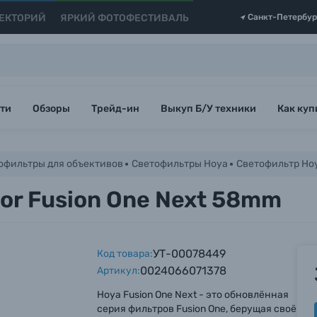
ЕКТОРИЙ
ЯРКИЙ ФОТОФЕСТИВАЛЬ
Санкт-Петербур
ти
Обзоры
Трейд-ин
Выкуп Б/У техники
Как куп
офильтры для объективов
Светофильтры Hoya
Светофильтр Hoy
or Fusion One Next 58mm
УТ-00078449
Код товара:
0024066071378
Артикул:
Hoya Fusion One Next - это обновлённая
серия фильтров Fusion One, берущая своё