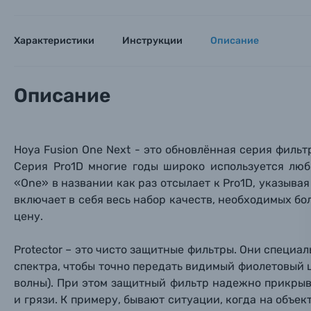
Пленочные фотоаппараты
Характеристики
Инструкции
Описание
Фотокамеры моментальной печати
Поя
Поя
Поя
Мы пос
Мы пос
Мы пос
Видеокамеры
Описание
Объективы для фотоаппаратов
Имя и
Имя и
Имя и
Hoya Fusion One Next - это обновлённая серия фильтр
Заказ 
Вспышки для фотоаппаратов
Серия Pro1D многие годы широко используется лю
Тема 
Тема 
Тема 
«One» в названии как раз отсылает к Pro1D, указывая
Оставьте
включает в себя весь набор качеств, необходимых б
Аксессуары для фото и видеокамер
Вами с 9:
цену.
Оптические приборы
Номер
Номер
Номер
Protector – это чисто защитные фильтры. Они специ
Имя*
спектра, чтобы точно передать видимый фиолетовый 
Электроника
волны). При этом защитный фильтр надежно
прикрыв
и грязи. К примеру, бывают ситуации, когда на объек
Ваш в
Ваш в
Ваш в
Номер т