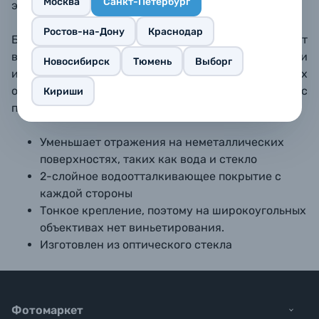
Москва
Санкт-Петербург
эффекта.
Ростов-на-Дону
Краснодар
Благодаря тонкой оправе вы не будете страдать от
виньетирования, которое может возникнуть при
Новосибирск
Тюмень
Выборг
использовании фильтра на широкоугольных
объективах. Фильтр можно использовать как с
Кириши
пленочными, так и с цифровыми камерами.
Уменьшает отражения на неметаллических
поверхностях, таких как вода и стекло
2-слойное водоотталкивающее покрытие с
каждой стороны
Тонкое крепление, поэтому на широкоугольных
объективах нет виньетирования.
Изготовлен из оптического стекла
Фотомаркет