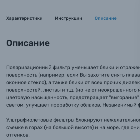
Тема 
Тема 
Тема 
Оставьте
Аксессуары для фото и видеокамер
Вами с 9:
Характеристики
Инструкции
Описание
Оптические приборы
Номер
Номер
Номер
Имя*
Описание
Электроника
Ваш в
Ваш в
Ваш в
Номер т
Материалы
Поляризационный фильтр уменьшает блики и отражен
поверхность (например, если Вы захотите снять плав
Нажимая
оконное стекло), а также блики от всех прочих диэл
Осветительное оборудование
поверхностей, листвы и т.д. (но не от неокрашенного
цветовую насыщенность, предотвращает "выгорание"
Фоторамки
светом, улучшает проработку облаков. Незаменимый 
Прик
Прик
Прик
Фотоальбомы
Ультрафиолетовые фильтры блокируют нежелательное
съемке в горах (на большой высоте) и на море, где о
Нажи
Нажи
Нажи
оттенков.
Книги о фотографии, альбомы известных фот