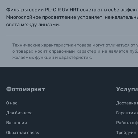
Фильтры серии PL-CIR UV HRT сочетают в себе эффек
Солнцезащитные очки
Многослойное просветление устраняет нежелательн
света между линзами.
Б/У фототехника (Комиссионные товары)
Технические характеристики товара могут отличаться от 
Уценённые товары
о товарах носит справочный характер и не является пуб
желаемых функций и характеристик.
Фотомаркет
Услуги
О нас
Доставка 
Для бизнеса
Гарантия 
Вакансии
Работа с 
Обратная связь
Трейд-ин