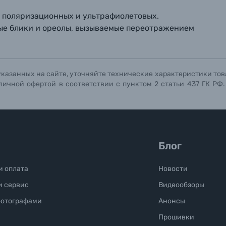
т поляризационных и ультрафиолетовых.
Отправить вопрос
Отправить вопрос
Отправить вопрос
ые блики и ореолы, вызываемые переотражением
указанных на сайте, уточняйте технические характеристики тов
личной офертой в соответствии с пунктом 2 статьи 437 ГК РФ
Блог
и оплата
Новости
и сервис
Видеообзоры
фотографами
Анонсы
Прошивки