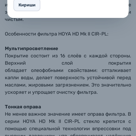
изображении. Фильтр уменьшит такие негативные
Кириши
эффекты, делая изображение более чётким и
чистым.
Особенности фильтра HOYA HD Mk II CIR-PL:
Мультипросветление
Покрытие состоит из 16 слоёв с каждой стороны.
Верхний слой покрытия
обладает олеофобными свойствами: отталкивает
капли воды, делает поверхность устойчивой перед
маслами, жировыми загрязнением. Это значительно
ускоряет и упрощает очистку фильтра.
Тонкая оправа
Не менее важное значение имеет оправа фильтра. В
серии HOYA HD Mk II CIR-PL стекло крепится с
помощью специальной технологии впрессовки под
высоким давлением, что обеспечивает надёжную