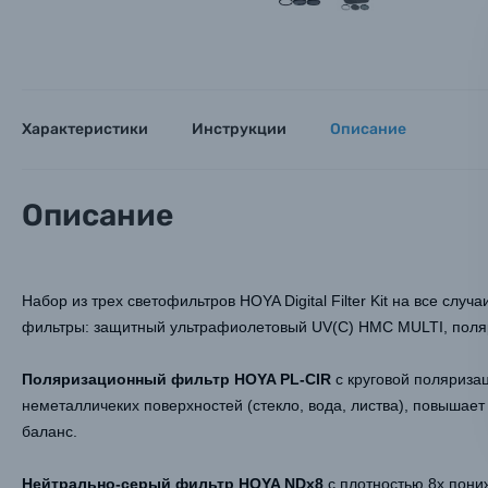
Заказ 
Вспышки для фотоаппаратов
Тема 
Тема 
Тема 
Оставьте
Аксессуары для фото и видеокамер
Вами с 9:
Характеристики
Инструкции
Описание
Оптические приборы
Номер
Номер
Номер
Имя*
Электроника
Описание
Ваш в
Ваш в
Ваш в
Номер т
Материалы
Набор из трех светофильтров HOYA Digital Filter Kit на все с
Нажимая
Осветительное оборудование
фильтры: защитный ультрафиолетовый UV(C) HMC MULTI, поля
Поляризационный фильтр HOYA PL-CIR
с круговой поляриза
Фоторамки
неметалличеких поверхностей (стекло, вода, листва), повышает
баланс.
Прик
Прик
Прик
Фотоальбомы
Нажи
Нажи
Нажи
Нейтрально-серый фильтр HOYA NDx8
с плотностью 8x пониж