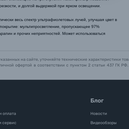
ографов
резкости, и долгой выдержкой при ярком освещении.
Отправить вопрос
Отправить вопрос
Отправить вопрос
тически весь спектр ультрафиолетовых лучей, улучшая цвет
в
 покрытие: мультипросветление, пропускающее 97%
царапин и прочих неприятностей. Может использоваться
указанных на сайте, уточняйте технические характеристики тов
личной офертой в соответствии с пунктом 2 статьи 437 ГК РФ
Блог
и оплата
Новости
и сервис
Видеообзоры