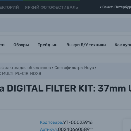
ЕКТОРИЙ
ЯРКИЙ ФОТОФЕСТИВАЛЬ
Санкт-Петербур
ти
Обзоры
Трейд-ин
Выкуп Б/У техники
Как куп
офильтры для объективов
Светофильтры Hoya
 MULTI, PL-CIR, NDX8
DIGITAL FILTER KIT: 37mm U
УТ-00023916
Код товара:
0024066058911
Артикул: