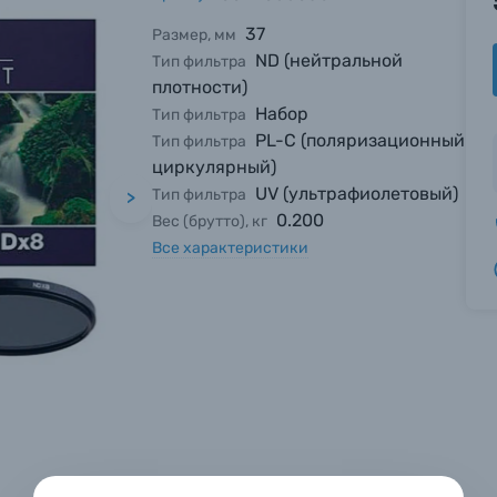
37
Размер, мм
ND (нейтральной
Тип фильтра
плотности)
Набор
Тип фильтра
PL-C (поляризационный
Тип фильтра
циркулярный)
UV (ультрафиолетовый)
Тип фильтра
>
0.200
Вес (брутто), кг
Все характеристики
вились вопросы?
вились вопросы?
вились вопросы?
тараемся ответить как можно скорее.
тараемся ответить как можно скорее.
тараемся ответить как можно скорее.
 Фамилия*
 Фамилия*
 Фамилия*