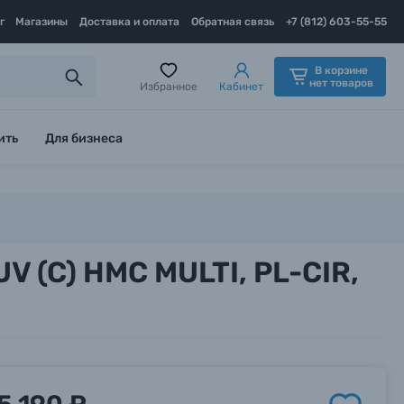
г
Магазины
Доставка и оплата
Обратная связь
+7 (812) 603-55-55
В корзине
нет товаров
Избранное
Кабинет
ить
Для бизнеса
V (C) HMC MULTI, PL-CIR,