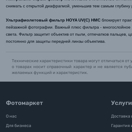
Книги о фотографии, альбомы известных фот
снимать с открытой диафрагмой, уменьшив тем самым глубину 
Ультрафиолетовый фильтр HOYA UV(C) HMC
блокирует прак
Солнцезащитные очки
пейзажной фотографии
. Важный плюс фильтра - многослойное
света. Фильтр защитит объектив от пыли, отпечатков пальцев, 
Б/У фототехника (Комиссионные товары)
постоянно для защиты передней линзы объектива.
Уценённые товары
Технические характеристики товара могут отличаться от 
о товарах носит справочный характер и не является пуб
желаемых функций и характеристик.
Фотомаркет
Услуги
О нас
Доставка 
Для бизнеса
Гарантия 