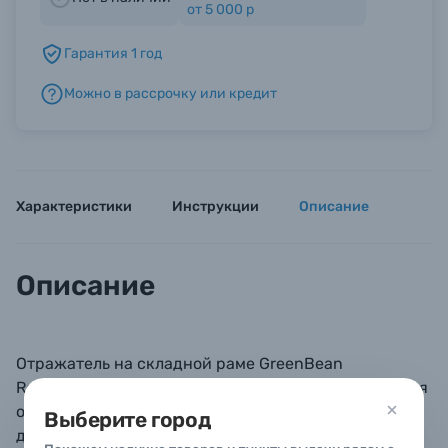
от 5 000 р
Гарантия 1 год
Б/У фототехника (Комиссионные товары)
Можно в рассрочку или кредит
Уценённые товары
Характеристики
Инструкции
Описание
Описание
Отражатель на складной раме GreenBean
ReflectPanel 5 RP1015 предназначен для управления
освещением в самых сложных ситуациях, подходит
Выберите город
для использования как в студии, так и на локации.