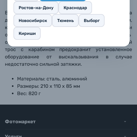
Ростов-на-Дону
Краснодар
В комплекте съемная крепежная шпилька
диаметром 16 мм со страховочным воротником,
Новосибирск
Тюмень
Выборг
который не даст шпильке выскользнуть при
Кириши
ослаблении зажима. Шпилька позволяет вращать
осветительный прибор. Стальной страховочный
трос с карабином предохранит установленное
оборудование от выскальзывания в случае
недостаточно сильной затяжки.
Материалы: сталь, алюминий
Размеры: 210 х 110 х 85 мм
Вес: 820 г
Фотомаркет
Услуги