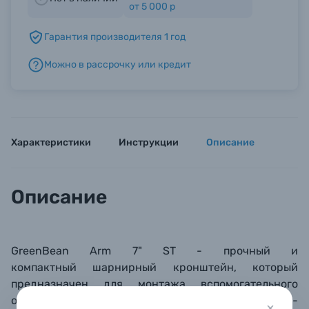
от 5 000 р
Гарантия производителя 1 год
Б/У фототехника (Комиссионные товары)
Можно в рассрочку или кредит
Уценённые товары
Характеристики
Инструкции
Описание
Описание
GreenBean Arm 7" ST - прочный и
компактный
шарнирный кронштейн, который
предназначен для монтажа вспомогательного
оборудования (небольших осветителей, ЖК-