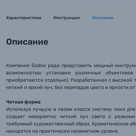
Характеристики
Инструкции
Описание
Описание
Каталог товаров
Цифровые фотоаппараты
Компания Godox рада представить мощный инструме
возможностью установки различных объективов
Пленочные фотоаппараты
приобретаются отдельно). Разработанная с высокой 
четкий и яркий луч, без
перепадов цвета и яркости от
Фотокамеры моментальной печати
Поя
Поя
Поя
Четкая форма
Мы пос
Мы пос
Мы пос
Видеокамеры
Используя лучшую в своем классе систему линз дл
создает невероятно четкий луч света с резким
требуемый художественный образ. Хроматические абе
Объективы для фотоаппаратов
Имя и
Имя и
Имя и
находятся на практически незаметном уровне.