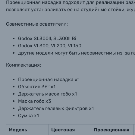
Нажи
Нажи
Нажи
Проекционная насадка подходит для реализации раз
Книги о фотографии, альбомы известных фот
позволяет устанавливать ее на студийные стойки, ж
Совместимые осветители:
Солнцезащитные очки
Godox SL300II, SL300II Bi
Б/У фототехника (Комиссионные товары)
Godox VL300, VL200, VL150
другие модели могут быть несовместимы из-за г
Уценённые товары
Комплектация:
Проекционная насадка x1
Объектив 36° x1
Держатель масок гобо x1
Маска гобо x3
Держатель гелевых фильтров x1
Сумка x1
Модель
Цветовая
Проекционная