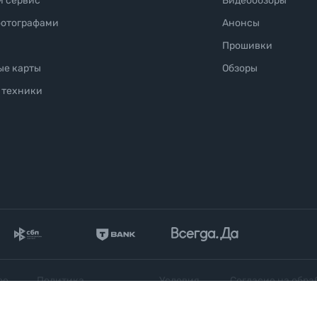
и сервис
Видеообзоры
фотографами
Анонсы
Прошивки
ые карты
Обзоры
 техники
ое
Политика
Условия
Согласие на обра
конфиденциальности
продажи
персональных да