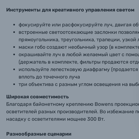
Заказ 
Вспышки для фотоаппаратов
Инструменты для креативного управления светом
Тема 
Тема 
Тема 
Оставьте
Аксессуары для фото и видеокамер
фокусируйте или расфокусируйте луч, двигая о
Вами с 9:
встроенные светоотсекающие заслонки позволяю
прямоугольника, треугольника, трапеции, узкой 
Оптические приборы
Номер
Номер
Номер
маски гобо создают необычный узор (в комплект
Имя*
окрашивайте луч в любой желаемый цвет с помо
Электроника
(держатель в комплекте, фильтры продаются отд
используйте лепестковую диафрагму (продается 
Ваш в
Ваш в
Ваш в
Номер т
вплоть до точечного луча
Материалы
три объектива с разным углом освещения на выбор
Нажимая
Осветительное оборудование
Широкая совместимость
Благодаря байонетному креплению Bowens проекцион
осветителей разных производителей. Во избежание п
Фоторамки
насадку с осветителями мощнее 300 Вт.
Прик
Прик
Прик
Фотоальбомы
Разнообразные сценарии