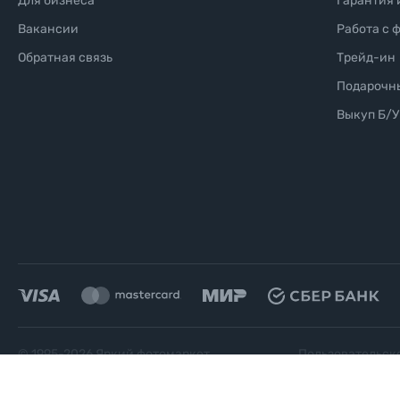
Для бизнеса
Гарантия 
Вакансии
Работа с 
Обратная связь
Трейд-ин
Подарочн
Выкуп Б/У
© 1995-
2026
Яркий фотомаркет
Пользовательск
("Яркий Мир")
соглашение