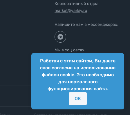
Корпоративный отдел:
market@yarkiy.ru
Напишите нам в мессенджерах:
Мы в соц.сетях
Работая с этим сайтом, Вы даете
свое согласие на использование
файлов cookie. Это необходимо
для нормального
функционирования сайта.
ОК
ботку
Согласие на передачу персональных
нных
данных третьим лицам