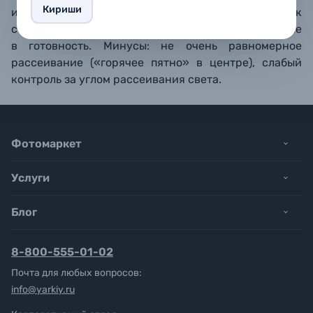
Кириши
использоваться с большинством вспышек, как
студийных, так и накамерных), быстрое приведение
в готовность. Минусы: не очень равномерное
рассеивание («горячее пятно» в центре), слабый
контроль
за углом рассеивания света.
Фотомаркет
Услуги
Блог
8-800-555-01-02
Почта для любых вопросов:
info@yarkiy.ru