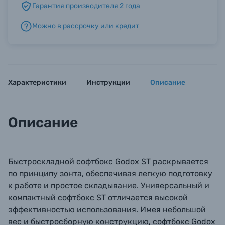
Гарантия производителя 2 года
Можно в рассрочку или кредит
Б/У фототехника (Комиссионные товары)
Уценённые товары
Характеристики
Инструкции
Описание
Описание
Быстроскладной софтбокс Godox ST раскрывается
по принципу зонта, обеспечивая легкую подготовку
к работе и простое складывание. Универсальный и
компактный софтбокс ST отличается высокой
эффективностью использования. Имея небольшой
вес и быстросборную конструкцию, софтбокс Godox