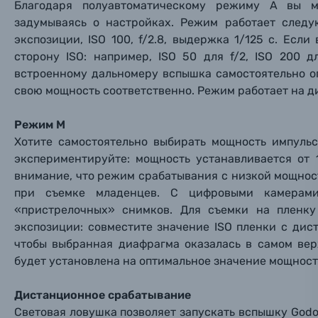
Благодаря полуавтоматическому режиму A вы м
Фотокамеры моментальной печати
задумываясь о настройках. Режим работает след
Поя
Поя
Поя
экспозиции, ISO 100, f/2.8, выдержка 1/125 с. Есл
сторону ISO: например, ISO 50 для f/2, ISO 200 д
Мы пос
Мы пос
Мы пос
Видеокамеры
встроенному дальномеру вспышка самостоятельно о
свою мощность соответственно. Режим работает на д
Объективы для фотоаппаратов
Имя и
Имя и
Имя и
Режим М
Заказ 
Вспышки для фотоаппаратов
Хотите самостоятельно выбирать мощность импуль
Тема 
Тема 
Тема 
экспериментируйте: мощность устанавливается от 
Оставьте
внимание, что режим срабатывания с низкой мощност
Аксессуары для фото и видеокамер
Вами с 9:
при съемке младенцев. С цифровыми камерам
«пристрелочных» снимков. Для съемки на пленк
Оптические приборы
Номер
Номер
Номер
экспозиции: совместите значение ISO пленки с дист
Имя*
чтобы выбранная диафрагма оказалась в самом вер
будет установлена на оптимальное значение мощнос
Электроника
Ваш в
Ваш в
Ваш в
Номер т
Дистанционное срабатывание
Материалы
Световая ловушка позволяет запускать вспышку Godo