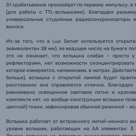
S1 срабатывание произойдет по первому импульсу, в
Нажимая
Осветительное оборудование
(для работы с TTL-вспышками). Благодаря разъем
универсальные студийные радиосинхронизаторы 
выносе.
Фоторамки
Из-за того, что в Lux Senior используется откры
Прик
Прик
Прик
Фотоальбомы
эквивалентен 28 мм), ее ведущее число на бумаге пол
Нажи
Нажи
Нажи
это не означает, что вспышка слабая – просто 
Книги о фотографии, альбомы известных фот
рефлекторами, нет возможности сконцентрировать
которое измеряется, напоминаем, в метрах. Действит
больше), вспышка с открытой лампой будет практ
Солнцезащитные очки
расстояниях она справляется отлично. Благодаря
равномерно освещенное световое пятно и красивы
Б/У фототехника (Комиссионные товары)
комплекте нет, но вообще конструкция вспышки позв
цветной) ткани, зафиксировав обычной резинкой – ес
Уценённые товары
Вспышка работает от встроенного литий-ионного ак
уровне вспышек, работающих на АА элементах: 3
Другие вспышки на литиевых аккумуляторах перез