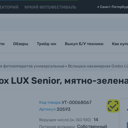
ЕКТОРИЙ
ЯРКИЙ ФОТОФЕСТИВАЛЬ
Санкт-Петербур
ти
Обзоры
Трейд-ин
Выкуп Б/У техники
Как куп
я фотоаппаратов универсальные
Вспышка накамерная Godox LU
x LUX Senior, мятно-зелен
УТ-00068067
Код товара:
30593
Артикул:
14
Ведущее число (м, ISO 100)
Собственный
Питание вспышки