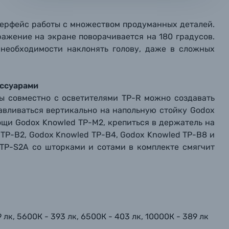
мая кнопку «
мая кнопку «
мая кнопку «
Отправить вопрос
Отправить вопрос
Отправить вопрос
» я даю: Согласие на
» я даю: Согласие на
» я даю: Согласие на
обработку персональны
обработку персональны
обработку персональны
ографов
терфейс работы с множеством продуманных деталей.
ражение на экране поворачивается на 180 градусов.
Отправить вопрос
Отправить вопрос
Отправить вопрос
 необходимости наклонять голову, даже в сложных
ессуарами
ы совместно с осветителями TP-R можно создавать
авливаться вертикально на напольную стойку Godox
ощи Godox Knowled TP-M2, крепиться в держатель на
 TP-B2, Godox Knowled TP-B4, Godox Knowled TP-B8 и
 TP-S2A со шторками и сотами в комплекте смягчит
9 лк, 5600К - 393 лк, 6500К - 403 лк, 10000К - 389 лк