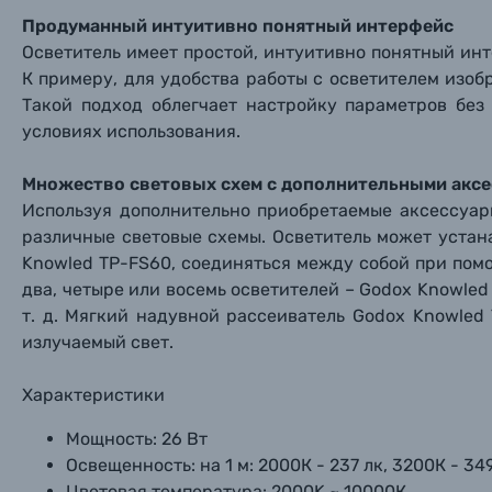
Нажи
Нажи
Нажи
Продуманный интуитивно понятный интерфейс
Книги о фотографии, альбомы известных фот
Осветитель имеет простой, интуитивно понятный ин
К примеру, для удобства работы с осветителем изоб
Такой подход облегчает настройку параметров без
Солнцезащитные очки
условиях использования.
Б/У фототехника (Комиссионные товары)
Множество световых схем с дополнительными акс
Используя дополнительно приобретаемые аксессуар
Уценённые товары
различные световые схемы. Осветитель может устан
Knowled TP-FS60, соединяться между собой при пом
два, четыре или восемь осветителей – Godox Knowled
т. д. Мягкий надувной рассеиватель Godox Knowled
излучаемый свет.
Характеристики
Мощность:
26 Вт
Освещенность:
на 1 м: 2000К - 237 лк, 3200К - 34
Цветовая температура:
2000K ~ 10000К