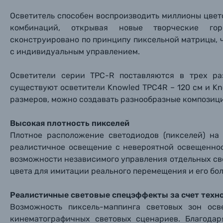
Осветитель способен воспроизводить миллионы цве
комбинаций, открывая новые творческие гор
сконструировано по принципу пиксельной матрицы, 
с индивидуальным управлением.
Каталог товаров
Осветители серии TPC-R поставляются в трех р
существуют осветители Knowled TPC4R – 120 см и Kn
Цифровые фотоаппараты
размеров, можно создавать разнообразные композици
Высокая плотность пикселей
Пленочные фотоаппараты
Плотное расположение светодиодов (пикселей) на
реалистичное освещение с невероятной освещеннос
Фотокамеры моментальной печати
Поя
Поя
Поя
возможности независимого управления отдельных св
цвета для имитации реального перемещения и его бо
Мы пос
Мы пос
Мы пос
Видеокамеры
Реалистичные световые спецэффекты за счет техн
Возможность пиксель-маппинга световых зон осв
Объективы для фотоаппаратов
Имя и
Имя и
Имя и
кинематографичных световых сценариев. Благода