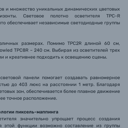
тов и множество уникальных динамических цветовых
изонты. Световое полотно осветителя TPC-R
что обеспечивает независимые светодиодные группы
азличных размерах. Помимо TPC2R длиной 60 см,
owled TPC8R – 240 см. Выбирая из осветителей трех
и и креативнее подходить к освещению сцены.
 световой панели помогает создавать равномерное
тью до 403 люкс на расстоянии 1 метр. Благодаря
вились вопросы?
вились вопросы?
вились вопросы?
етовых зон, обеспечивается более плавное движение
лее точное расположение.
тараемся ответить как можно скорее.
тараемся ответить как можно скорее.
тараемся ответить как можно скорее.
ологии пиксель-маппинга
етителя значительно упрощает процесс создания
 Фамилия*
 Фамилия*
 Фамилия*
ря этой функции возможно составление из группы