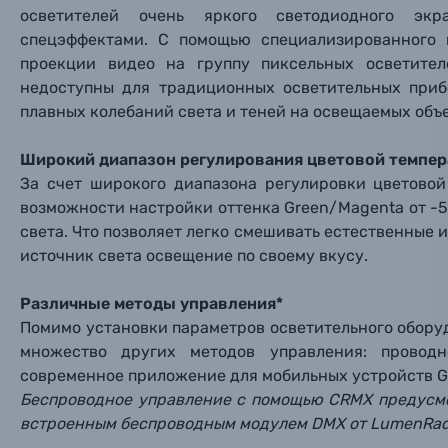
осветителей очень яркого светодиодного экр
Заказ 
Вспышки для фотоаппаратов
спецэффектами. С помощью специализированного 
Тема 
Тема 
Тема 
проекции видео на группу пиксельных осветител
Оставьте
недоступны для традиционных осветительных приб
Аксессуары для фото и видеокамер
Вами с 9:
плавных колебаний света и теней на освещаемых объе
Оптические приборы
Номер
Номер
Номер
Широкий диапазон регулирования цветовой темпе
Имя*
За счет широкого диапазона регулировки цветово
Электроника
возможности настройки оттенка Green/Magenta от -5
света. Что позволяет легко смешивать естественные
Ваш в
Ваш в
Ваш в
Номер т
источник света освещение по своему вкусу.
Материалы
Различные методы управления*
Нажимая
Осветительное оборудование
Помимо установки параметров осветительного обору
множество других методов управления: провод
Фоторамки
современное приложение для мобильных устройств Go
Беспроводное управление с помощью CRMX предусмо
Прик
Прик
Прик
встроенным беспроводным модулем DMX от LumenRad
Фотоальбомы