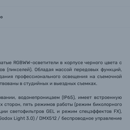
ео
чатые RGBWW-осветители в корпусе черного цвета c
ов (пикселей). Обладая массой передовых функций,
здания профессионального освещения на съемочной
ствованы в студийных и выездных съемках.
овании, водонепроницаем (IP65), имеет встроенную
их сторон, пять режимов работы (режим биколорного
ации светофильтров GEL и режим спецэффектов FX),
odox Light 3.0) / DMX512 / беспроводное управление