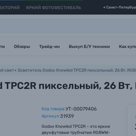
ЕКТОРИЙ
ЯРКИЙ ФОТОФЕСТИВАЛЬ
Санкт-Петербур
ти
Обзоры
Трейд-ин
Выкуп Б/У техники
Как куп
й свет
Осветитель Godox Knowled TPC2R пиксельный, 26 Вт, RG
d TPC2R пиксельный, 26 Вт
УТ-00079406
Код товара:
31939
Артикул:
Godox Knowled TPC2R – это яркие
двухфутовые трубчатые RGBWW-