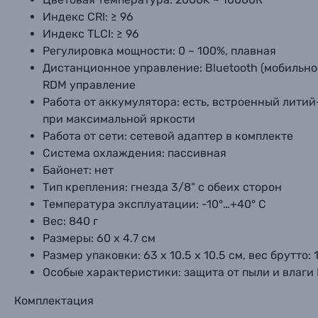
Индекс CRI:
≥ 96
Индекс TLCI:
≥ 96
Регулировка мощности:
0 ~ 100%, плавная
Дистанционное управление:
Bluetooth (мобильно
RDM управление
Работа от аккумулятора:
есть, встроенный литий-
при максимальной яркости
Работа от сети:
сетевой адаптер в комплекте
Система охлаждения:
пассивная
Байонет:
нет
Тип крепления:
гнезда 3/8" с обеих сторон
Температура эксплуатации:
-10°…+40° С
Вес:
840 г
Размеры:
60 х 4.7 см
Размер упаковки:
63 х 10.5 х 10.5 см, вес брутто: 1
Особые характеристики:
защита от пыли и влаги 
Комплектация