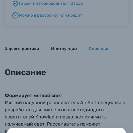
Гарантия производителя 2 года
Можно в рассрочку или кредит
Б/У фототехника (Комиссионные товары)
Уценённые товары
Характеристики
Инструкции
Описание
Описание
Формирует мягкий свет
Мягкий надувной рассеиватель Air Soft специально
разработан для пиксельных светодиодных
осветителей Knowled и позволяет смягчить
излучаемый свет. Рассеиватель поможет
контролировать контрастность светотеневых