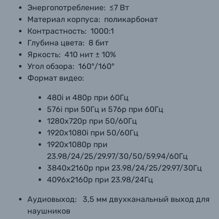
Энергопотребление:
≤7 Вт
Материал корпуса:
 п
оликарбонат
Контрастность:
1000:1
Глубина цвета:
8 бит
Яркость:
410 нит ± 10%
Угол обзора:
160°/160°
Формат видео:
480i и 480p при 60Гц
576i при 50Гц и 576p при 60Гц
1280x720p при 50/60Гц
1920x1080i при 50/60Гц
1920x1080p при
23.98/24/25/29.97/30/50/59.94/60Гц
3840x2160p при 23.98/24/25/29.97/30Гц
4096x2160p при 23.98/24Гц
Аудиовыход:
3,5 мм двухканальный выход для
наушников