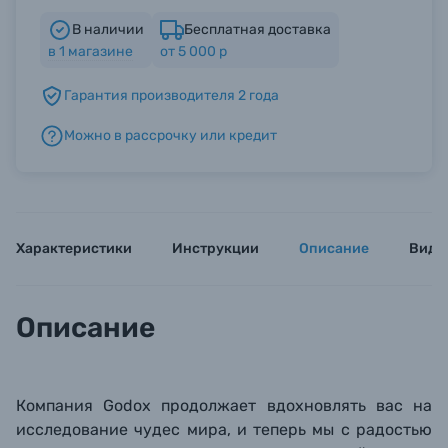
В наличии
Бесплатная доставка
в
1
магазине
от 5 000 р
Б/У фототехника (Комиссионные товары)
Гарантия производителя 2 года
Уценённые товары
Можно в рассрочку или кредит
Характеристики
Инструкции
Описание
Виде
Описание
Компания Godox продолжает вдохновлять вас на
исследование чудес мира, и теперь мы с радостью