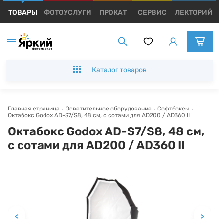
ТОВАРЫ
ФОТОУСЛУГИ
ПРОКАТ
СЕРВИС
ЛЕКТОРИЙ
Каталог товаров
Появились вопросы?
Появились вопросы?
Появились вопросы?
Мы постараемся ответить как можно скорее.
Мы постараемся ответить как можно скорее.
Мы постараемся ответить как можно скорее.
Каталог товаров
Имя и Фамилия*
Имя и Фамилия*
Имя и Фамилия*
Главная страница
Осветительное оборудование
Софтбоксы
Октабокс Godox AD-S7/S8, 48 см, с сотами для AD200 / AD360 II
Тема вопроса*
Тема вопроса*
Тема вопроса*
Октабокс Godox AD-S7/S8, 48 см,
с сотами для AD200 / AD360 II
Номер телефона*
Номер телефона*
Номер телефона*
E-mail*
E-mail*
E-mail*
<
>