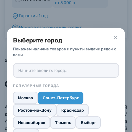
от 5 000 р
Гарантия 1 год
Б/У фототехника (Комиссионные товары)
Можно в рассрочку или кредит
Уценённые товары
Выберите город
Покажем наличие товаров и пункты выдачи рядом с
вами
Характеристики
Инструкции
Описание
Описание
ПОПУЛЯРНЫЕ ГОРОДА
Москва
Санкт-Петербург
Адаптер Godox AD-E2 – полностью металлический
Ростов-на-Дону
Краснодар
держатель для установки вспышек AD200 /
AD200Pro на студийные стойки: гнездо под
Новосибирск
Тюмень
Выборг
стандартный студийный шпигот 5/8". Регулируемый