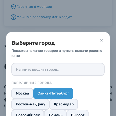
Гарантия 6 месяцев
Б/У фототехника (Комиссионные товары)
Можно в рассрочку или кредит
Уценённые товары
Выберите город
Характеристики
Инструкции
Описание
Покажем наличие товаров и пункты выдачи рядом с
вами
Описание
ПОПУЛЯРНЫЕ ГОРОДА
Серая карта баланса белого от Fujimi - это
идеальный инструмент для того, чтобы Ваши
Москва
Санкт-Петербург
фотографии выглядели сбалансированно, а цвета
Ростов-на-Дону
Краснодар
были правильными.
Новосибирск
Тюмень
Выборг