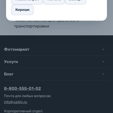
Точный баланс белого и экспозиции
18% Серый и Нейтрально белый
Кириши
Мишень фокусировки
Чехол на молнии для хранения и
транспортировки
Фотомаркет
Услуги
Блог
8-800-555-01-02
Почта для любых вопросов:
info@yarkiy.ru
Корпоративный отдел: