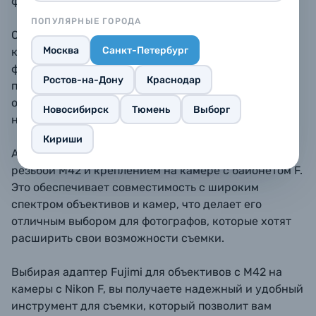
фотокамерах Nikon.
ПОПУЛЯРНЫЕ ГОРОДА
Особенностью данного адаптера является наличие
Москва
Санкт-Петербург
корректирующей линзы. Это позволяет
фокусироваться на бесконечность, что делает
Ростов-на-Дону
Краснодар
процесс съемки более удобным и точным. Чип
отсутствует, что делает адаптер более простым и
Новосибирск
Тюмень
Выборг
надежным в использовании.
Кириши
Адаптер Fujimi оснащен креплением на объективе с
резьбой M42 и креплением на камере с байонетом F.
Это обеспечивает совместимость с широким
спектром объективов и камер, что делает его
отличным выбором для фотографов, которые хотят
расширить свои возможности съемки.
Выбирая адаптер Fujimi для объективов с M42 на
камеры с Nikon F, вы получаете надежный и удобный
инструмент для съемки, который позволит вам