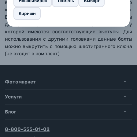
Новосибирск
Тюмень
Выборг
вращение. Винт можно закрутить с помощью
колечка, монеты или шестигранного ключа.
Кириши
Выступающие с нижней части болты предназначены
для лучшей фиксации в головке Fujimi FJPH-08B, у
которой имеются соответствующие выступы. Для
использования с другими головками данные болты
можно выкрутить с помощью шестигранного ключа
(не входит в комплект).
Фотомаркет
Услуги
Блог
8-800-555-01-02