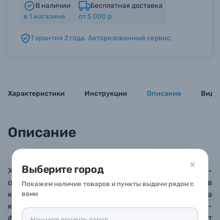
В наличии
Бесплатная доставка
в
1
магазине
от 5 000 р
Б/У фототехника (Комиссионные товары)
Гарантия 2 года. Авторизованный сервис.
Уценённые товары
Характеристики
Инструкции
Описание
Виде
Описание
Выберите город
XF 30mm f/2.8 R LM WR Macro – компактный макро-
объектив, который также может использоваться в
Покажем наличие товаров и пункты выдачи рядом с
качестве портретного, жанрового или объектива на
вами
каждый день. Фокусное расстояние с учетом кроп-
фактора стандартное: 45 мм, что создает