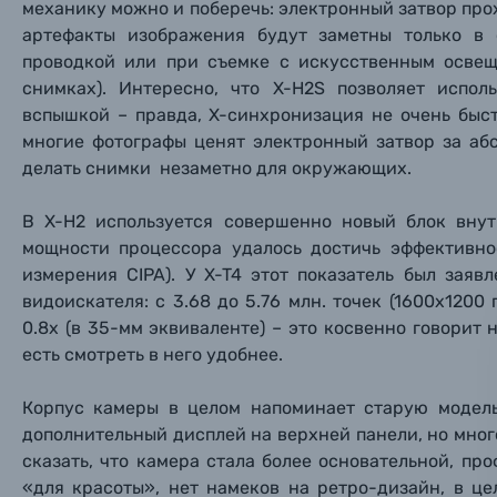
механику можно и поберечь: электронный затвор про
артефакты изображения будут заметны только в 
Пленочные фотоаппараты
проводкой или при съемке с искусственным осве
снимках). Интересно, что X-H2S позволяет испо
Фотокамеры моментальной печати
вспышкой – правда, X-синхронизация не очень быстр
Поя
Поя
Поя
многие фотографы ценят электронный затвор за аб
делать снимки незаметно для окружающих.
Мы пос
Мы пос
Мы пос
Видеокамеры
В X-H2 используется совершенно новый блок вну
Объективы для фотоаппаратов
мощности процессора удалось достичь эффективно
Имя и
Имя и
Имя и
измерения CIPA). У X-T4 этот показатель был зая
Заказ 
Вспышки для фотоаппаратов
видоискателя: с 3.68 до 5.76 млн. точек (1600x1200 
Тема 
Тема 
Тема 
0.8х (в 35-мм эквиваленте) – это косвенно говорит н
Оставьте
есть смотреть в него удобнее.
Аксессуары для фото и видеокамер
Вами с 9:
Корпус камеры в целом напоминает старую модел
Оптические приборы
Номер
Номер
Номер
дополнительный дисплей на верхней панели, но мног
Имя*
сказать, что камера стала более основательной, пр
«для красоты», нет намеков на ретро-дизайн, в це
Электроника