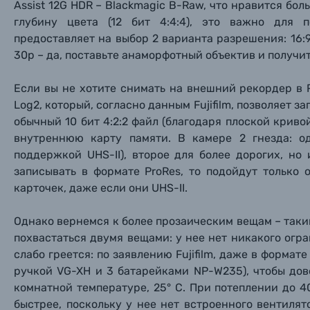
Assist 12G HDR – Blackmagic B-Raw, что нравится б
глубину цвета (12 бит 4:4:4), это важно для 
предоставляет на выбор 2 варианта разрешения: 16:9
30p – да, поставьте анаморфотный объектив и получит
Если вы не хотите снимать на внешний рекордер в 
Log2, который, согласно данным Fujifilm, позволяет з
обычный 10 бит 4:2:2 файл (благодаря плоской крив
внутреннюю карту памяти. В камере 2 гнезда: 
поддержкой UHS-II), второе для более дорогих, но
записывать в формате ProRes, то подойдут только
карточек, даже если они UHS-II.
Однако вернемся к более прозаическим вещам – таки
похвастаться двумя вещами: у нее нет никакого огр
слабо греется: по заявлению Fujifilm, даже в формат
ручкой VG-XH и 3 батарейками NP-W235), чтобы дов
комнатной температуре, 25° С. При потеплении до 4
быстрее, поскольку у нее нет встроенного вентиля