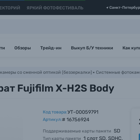
ЕКТОРИЙ
ЯРКИЙ ФОТОФЕСТИВАЛЬ
Санкт-Петербур
ти
Обзоры
Трейд-ин
Выкуп Б/У техники
Как куп
камеры со сменной оптикой (беззеркалки)
Системные фотокамер
т Fujifilm X-H2S Body
УТ-00059791
Код товара:
# 16756924
Артикул:
SD
Поддерживаемые карты памяти
1 слот SD, SDHC,
Тип карты памяти