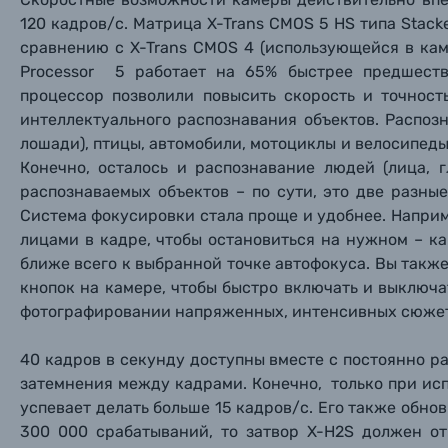
120 кадров/с. Матрица X-Trans CMOS 5 HS типа Stac
сравнению с X-Trans CMOS 4 (использующейся в каме
Processor 5 работает на 65% быстрее предшест
процессор позволили повысить скорость и точнос
интеллектуального распознавания объектов. Распоз
лошади), птицы, автомобили, мотоциклы и велосипеды,
Конечно, осталось и распознавание людей (лица, г
распознаваемых объектов – по сути, это две разны
Система фокусировки стала проще и удобнее. Напри
лицами в кадре, чтобы остановиться на нужном – ка
ближе всего к выбранной точке автофокуса. Вы такж
кнопок на камере, чтобы быстро включать и выключат
фотографировании напряженных, интенсивных сюжето
40 кадров в секунду доступны вместе с постоянно 
затемнения между кадрами. Конечно, только при ис
Каталог товаров
успевает делать больше 15 кадров/с. Его также обнов
300 000 срабатываний, то затвор X-H2S должен от
Цифровые фотоаппараты