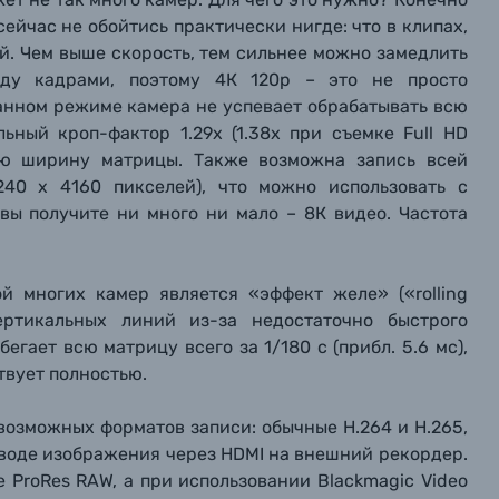
сейчас не обойтись практически нигде: что в клипах,
ей. Чем выше скорость, тем сильнее можно замедлить
ду кадрами, поэтому 4К 120р – это не просто
данном режиме камера не успевает обрабатывать всю
ьный кроп-фактор 1.29х (1.38х при съемке Full HD
всю ширину матрицы. Также возможна запись всей
240 x 4160 пикселей), что можно использовать с
вы получите ни много ни мало – 8К видео. Частота
й многих камер является «эффект желе» («rolling
ертикальных линий из-за недостаточно быстрого
гает всю матрицу всего за 1/180 с (прибл. 5.6 мс),
ствует полностью.
 возможных форматов записи: обычные H.264 и H.265,
выводе изображения через HDMI на внешний рекордер.
 ProRes RAW, а при использовании Blackmagic Video