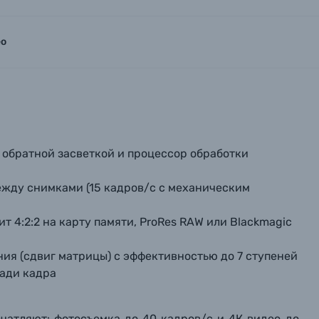
ео
 обратной засветкой и процессор обработки
ежду снимками (15 кадров/с с механическим
бит 4:2:2 на карту памяти, ProRes RAW или Blackmagic
ия (сдвиг матрицы) с эффективностью до 7 ступеней
ади кадра
чатляют: фотосъемка до 40 кадров/с и 4К видео до