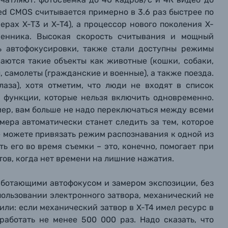
ked CMOS считывается примерно в 3.6 раз быстрее по
рах X-T3 и X-T4), а процессор нового поколения X-
венника. Высокая скорость считывания и мощный
ть автофокусировки, также стали доступны режимы
наются такие объекты как животные (кошки, собаки,
 самолеты (гражданские и военные), а также поезда.
лаза), хотя отметим, что люди не входят в список
е функции, которые нельзя включить одновременно.
мер, вам больше не надо переключаться между всеми
мера автоматически станет следить за тем, которое
е можете привязать режим распознавания к одной из
ь его во время съемки – это, конечно, помогает при
в, когда нет времени на лишние нажатия.
работающими автофокусом и замером экспозиции, без
пользовании электронного затвора, механический не
или: если механический затвор в X-T4 имел ресурс в
работать не менее 500 000 раз. Надо сказать, что