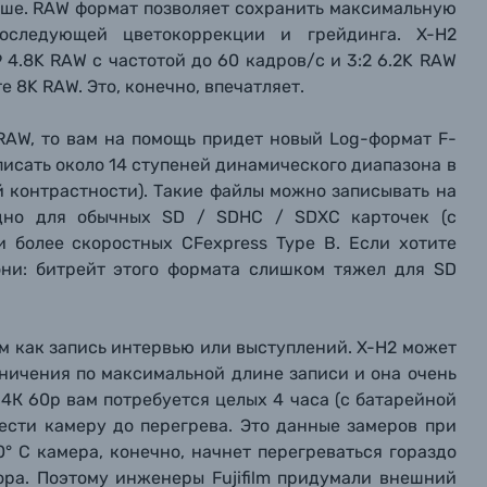
ольше. RAW формат позволяет сохранить максимальную
последующей цветокоррекции и грейдинга. X-H2
 4.8K RAW с частотой до 60 кадров/с и 3:2 6.2K RAW
е 8K RAW. Это, конечно, впечатляет.
RAW, то вам на помощь придет новый Log-формат F-
аписать около 14 ступеней динамического диапазона в
ой контрастности). Такие файлы можно записывать на
одно для обычных SD / SDHC / SDXC карточек (с
 и более скоростных CFexpress Type B. Если хотите
 они: битрейт этого формата слишком тяжел для SD
м как запись интервью или выступлений. X-H2 может
аничения по максимальной длине записи и она очень
е 4К 60р вам потребуется целых 4 часа (с батарейной
ести камеру до перегрева. Это данные замеров при
0° С камера, конечно, начнет перегреваться гораздо
тора. Поэтому инженеры Fujifilm придумали внешний