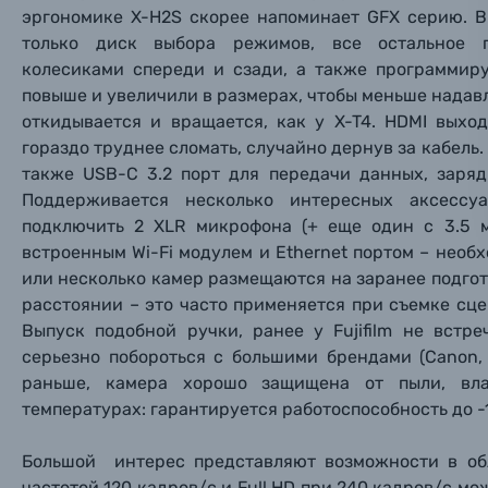
эргономике X-H2S скорее напоминает GFX серию. В
Ваш в
Ваш в
Ваш в
Номер т
только диск выбора режимов, все остальное 
Материалы
колесиками спереди и сзади, а также программир
повыше и увеличили в размерах, чтобы меньше надав
Нажимая
Осветительное оборудование
откидывается и вращается, как у X-T4. HDMI выхо
гораздо труднее сломать, случайно дернув за кабель. 
также USB-C 3.2 порт для передачи данных, заряд
Фоторамки
Поддерживается несколько интересных аксессу
подключить 2 XLR микрофона (+ еще один с 3.5 мм
Прик
Прик
Прик
Фотоальбомы
встроенным Wi-Fi модулем и Ethernet портом – нео
или несколько камер размещаются на заранее подгот
Нажи
Нажи
Нажи
Книги о фотографии, альбомы известных фот
расстоянии – это часто применяется при съемке сц
Выпуск подобной ручки, ранее у Fujifilm не встр
серьезно побороться с большими брендами (Canon,
Солнцезащитные очки
раньше, камера хорошо защищена от пыли, вла
температурах: гарантируется работоспособность до -1
Б/У фототехника (Комиссионные товары)
Большой интерес представляют возможности в обл
частотой 120 кадров/с и Full HD при 240 кадров/с мо