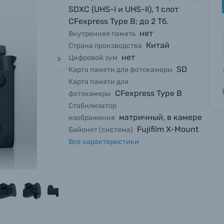
SDXC (UHS-I и UHS-II), 1 слот
CFexpress Type B; до 2 Тб.
нет
Внутренняя память
Китай
Страна производства
нет
Цифровой зум
>
SD
Карта памяти для фотокамеры
Карта памяти для
CFexpress Type B
фотокамеры
Стабилизатор
матричный, в камере
изображения
Fujifilm X-Mount
Байонет (система)
Все характеристики