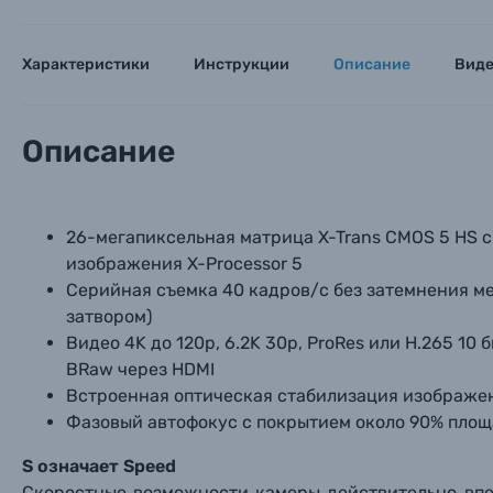
Характеристики
Инструкции
Описание
Вид
Описание
26-мегапиксельная матрица X-Trans CMOS 5 HS с
изображения X-Processor 5
Серийная съемка 40 кадров/с без затемнения м
затвором)
Видео 4K до 120p, 6.2K 30p, ProRes или H.265 10 
BRaw через HDMI
Встроенная оптическая стабилизация изображен
Фазовый автофокус с покрытием около 90% площ
S означает Speed
Cкоростные возможности камеры действительно впе