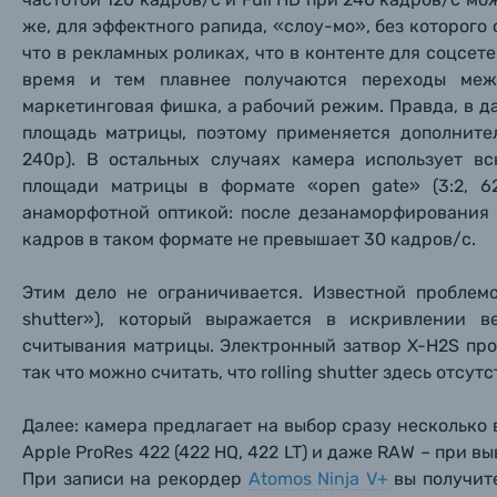
Уценённые товары
же, для эффектного рапида, «слоу-мо», без которого 
что в рекламных роликах, что в контенте для соцсет
время и тем плавнее получаются переходы меж
маркетинговая фишка, а рабочий режим. Правда, в 
площадь матрицы, поэтому применяется дополнител
240p). В остальных случаях камера использует 
площади матрицы в формате «open gate» (3:2, 6
анаморфотной оптикой: после дезанаморфирования 
кадров в таком формате не превышает 30 кадров/с.
Этим дело не ограничивается. Известной проблемо
shutter»), который выражается в искривлении в
считывания матрицы. Электронный затвор X-H2S пробе
так что можно считать, что rolling shutter здесь отсут
Далее: камера предлагает на выбор сразу несколько
Apple ProRes 422 (422 HQ, 422 LT) и даже RAW – при 
При записи на рекордер
Atomos Ninja V+
вы получите