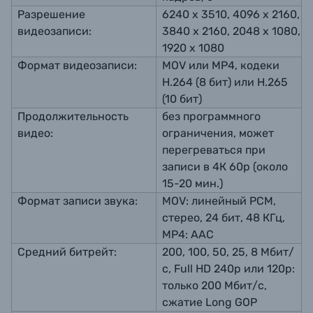
Разрешение
6240 x 3510, 4096 x 2160,
видеозаписи:
3840 x 2160, 2048 x 1080,
1920 x 1080
Формат видеозаписи:
MOV или MP4, кодеки
H.264 (8 бит) или H.265
(10 бит)
Продолжительность
без программного
видео:
ограничения, может
перегреваться при
записи в 4К 60р (около
15-20 мин.)
Формат записи звука:
MOV: линейный РСМ,
стерео, 24 бит, 48 КГц,
MP4: AAC
Средний битрейт:
200, 100, 50, 25, 8 Мбит/
с, Full HD 240р или 120р:
только 200 Мбит/с,
сжатие Long GOP