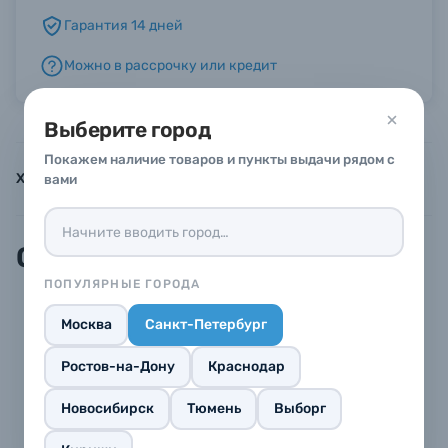
Гарантия 14 дней
Б/У фототехника (Комиссионные товары)
Можно в рассрочку или кредит
Уценённые товары
Выберите город
Покажем наличие товаров и пункты выдачи рядом с
Характеристики
Инструкции
Описание
вами
Описание
ПОПУЛЯРНЫЕ ГОРОДА
Москва
Санкт-Петербург
1 кассета на 10 кадров.
Разноцветные рамки.
Ростов-на-Дону
Краснодар
Цвет следующей рамки можно угадать по
градиенту на текущей фотографии.
Новосибирск
Тюмень
Выборг
Светочувствительность — ISO 800.