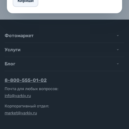
Кириши
Размер карточки: 54 х 86 мм (размер визитки).
Размер изображения: 46 х 62 мм.
Фотомаркет
Услуги
Блог
8-800-555-01-02
Почта для любых вопросов:
info@yarkiy.ru
Корпоративный отдел:
market@yarkiy.ru