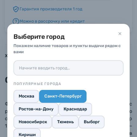
Гарантия производителя 1 год
Б/У фототехника (Комиссионные товары)
Можно в рассрочку или кредит
Уценённые товары
Выберите город
Покажем наличие товаров и пункты выдачи рядом с
вами
Характеристики
Инструкции
Описание
Описание
ПОПУЛЯРНЫЕ ГОРОДА
Москва
Санкт-Петербург
Фотозонт FST URS-105 на отражение с
Ростов-на-Дону
Краснодар
рассеивателем, для создания более мягкого
свето
теневого рисунка
.
Диаметр
Новосибирск
Тюмень
Выборг
105 см.
Внутренняя поверхность –
серебристая.
Чехол для хранения и переноски в
Кириши