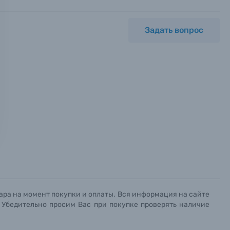
Задать вопрос
ных.
х данных.
х данных.
х данных.
ара на момент покупки и оплаты. Вся информация на сайте
. Убедительно просим Вас при покупке проверять наличие