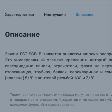
Имя*
Электроника
Характеристики
Инструкции
Описание
Ваш в
Ваш в
Ваш в
Номер т
Материалы
Описание
Нажимая
Осветительное оборудование
Фоторамки
Зажим
FST SCB-B является аналогом широко расп
Это универсальный элемент крепления, который п
Прик
Прик
Прик
светодиодные панели, отража
тели, флаги
на верти
Фотоальбомы
столешницах, трубках, балках, перекладинах
и тому
Нажи
Нажи
Нажи
(«палец»)
5/8" с винтовой резьбой
1/4" и 3/8".
Книги о фотографии, альбомы известных фот
Технические характеристики товара могут отличаться от 
Солнцезащитные очки
о товарах носит справочный характер и не является пуб
желаемых функций и характеристик.
Б/У фототехника (Комиссионные товары)