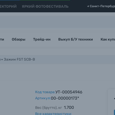
ЕКТОРИЙ
ЯРКИЙ ФОТОФЕСТИВАЛЬ
Санкт-Петербур
ти
Обзоры
Трейд-ин
Выкуп Б/У техники
Как куп
и
Зажим FST SCB-B
УТ-00054946
Код товара:
00-00000173*
Артикул:
1.700
Вес (брутто), кг
Все характеристики