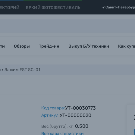
ЕКТОРИЙ
ЯРКИЙ ФОТОФЕСТИВАЛЬ
Санкт-Петербур
ти
Обзоры
Трейд-ин
Выкуп Б/У техники
Как куп
и
Зажим FST SC-01
УТ-00030773
Код товара:
УТ-00000020
Артикул:
0.500
Вес (брутто), кг
Все характеристики