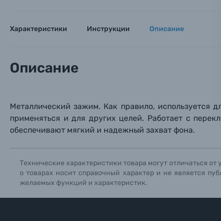
Электроника
Ваш в
Ваш в
Ваш в
Характеристики
Инструкции
Описание
Номер т
Материалы
Нажимая
Описание
Осветительное оборудование
Фоторамки
Металлический зажим. Как правило, используется д
Прик
Прик
Прик
применяться и для других целей. Работает с пере
Фотоальбомы
обеспечивают мягкий и надежный захват фона.
Нажи
Нажи
Нажи
Книги о фотографии, альбомы известных фот
Технические характеристики товара могут отличаться от 
о товарах носит справочный характер и не является пуб
Солнцезащитные очки
желаемых функций и характеристик.
Б/У фототехника (Комиссионные товары)