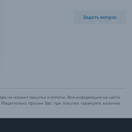
Задать вопрос
ных.
х данных.
х данных.
х данных.
ара на момент покупки и оплаты. Вся информация на сайте
. Убедительно просим Вас при покупке проверять наличие