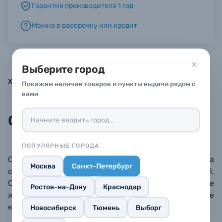
Гарантия производителя 1 год
Можно в рассрочку или кредит
Б/У фототехника (Комиссионные товары)
Уценённые товары
Выберите город
Характеристики
Инструкции
Описание
Покажем наличие товаров и пункты выдачи рядом с
вами
Описание
ПОПУЛЯРНЫЕ ГОРОДА
Складной овальный двухсторонний отражатель на
Москва
Санкт-Петербург
стальном каркасе, белый / серебристый.
Серебристая поверхность обеспечивает более
Ростов-на-Дону
Краснодар
жесткий свет, белая - более мягкий. При перевозке
компактно сворачивается в чехол.
Новосибирск
Тюмень
Выборг