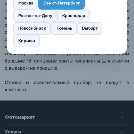
обеспечивают форму, максимально близкую к кругу,
Москва
Санкт-Петербург
что создает приятные круглые блики в глазах
Ростов-на-Дону
Краснодар
модели. Зонт быстро приводится в готовность (за
считанные секунды) и может использоваться с
Новосибирск
Тюмень
Выборг
осветительными приборами без байонетного
соединения (накамерные вспышки, лампы-вспышки,
Кириши
моноблоки начального уровня, генераторные
головки). Благодаря перечисленным свойствам
большие 16-спицевые зонты популярны для съемки
с выездом на локацию.
Стойка и осветительный прибор не входят в
комплект.
Фотомаркет
Услуги